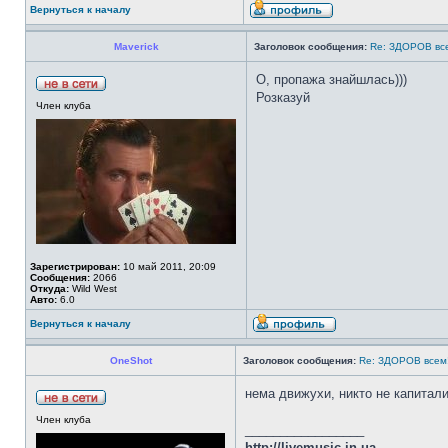
Вернуться к началу
Maverick
Заголовок сообщения:
Re: ЗДОРОВ вс
О, пропажа знайшлась)))
Розказуй
Член клуба
Зарегистрирован:
10 май 2011, 20:09
Сообщения:
2066
Откуда:
Wild West
Авто:
6.0
Вернуться к началу
OneShot
Заголовок сообщения:
Re: ЗДОРОВ всем
нема движухи, никто не капитали
Член клуба
_________________
http://livemusic.in.ua