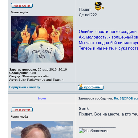
Привіт
Член клуба
Де всі???
_________________
Ошибки юности легко сходили 
Ах, молодость, - волшебный зв
Мы часто под собой пилили су
Теперь и мы не те, и суки пост
Зарегистрирован:
26 мар 2010, 20:16
Сообщения:
3980
Откуда:
Житомирская обл.
Авто:
Buick Park Avenue and Твария
Вернуться к началу
Novo
Заголовок сообщения:
Re: ЗДОРОВ вс
Serik
Привет. Все на месте, а кто те
Член клуба
_________________