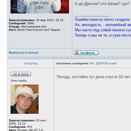
А де Дрючок? хто бачив? чув?
_________________
Ошибки юности легко сходили 
Зарегистрирован:
26 мар 2010, 20:16
Сообщения:
3980
Ах, молодость, - волшебный зв
Откуда:
Житомирская обл.
Мы часто под собой пилили су
Авто:
Buick Park Avenue and Твария
Теперь и мы не те, и суки пост
Вернуться к началу
Jackyboy
Заголовок сообщения:
Re: ЗДОРОВ всем!
Походу, отстойно тут дела спустя 10 лет
Член клуба
Зарегистрирован:
03 июл
2008, 23:14
Сообщения:
301
Авто:
Pontiac G8 GT 7.0