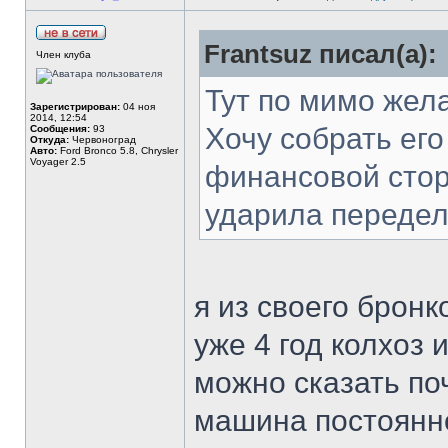
Frantsuz писал(а):
Член клуба
Тут по мимо жел
Зарегистрирован:
04 ноя
2014, 12:54
Хочу собрать его
Сообщения:
93
Откуда:
Червоноград
Авто:
Ford Bronco 5.8, Chrysler
Voyager 2.5
финансовой стор
ударила передел
я из своего бронк
уже 4 год колхоз
можно сказать по
машина постоянно