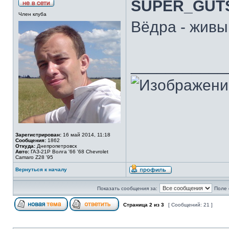
SUPER_GUT
Член клуба
Вёдра - живы
___________
Зарегистрирован:
16 май 2014, 11:18
Сообщения:
1862
Откуда:
Днепропетровск
Авто:
ГАЗ-21Р Волга '66 '68 Chevrolet
Camaro Z28 '95
Вернуться к началу
Показать сообщения за:
Поле 
Страница
2
из
3
[ Сообщений: 21 ]