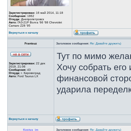
Зарегистрирован:
16 май 2014, 11:18
Сообщения:
1862
Откуда:
Днепропетровск
Авто:
ГАЗ-21Р Волга '66 '68 Chevrolet
Camaro Z28 '95
Вернуться к началу
Frantsuz
Заголовок сообщения:
Re: Давайте дружить)
Тут по мимо жела
Зарегистрирован:
22 дек
Хочу собрать его
2019, 21:06
Сообщения:
43
Откуда:
г. Кировоград
финансовой сторо
Авто:
Ford Taurus LX
ударила переделк
Вернуться к началу
Kostya_im
Заголовок сообщения:
Re: Давайте дружить)