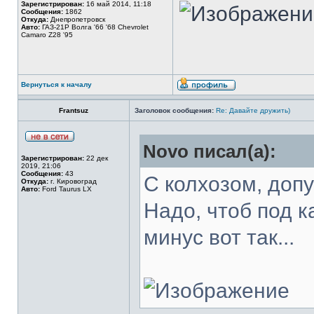
Зарегистрирован:
16 май 2014, 11:18
Сообщения:
1862
Откуда:
Днепропетровск
Авто:
ГАЗ-21Р Волга '66 '68 Chevrolet
Camaro Z28 '95
Вернуться к началу
Frantsuz
Заголовок сообщения:
Re: Давайте дружить)
Novo писал(а):
Зарегистрирован:
22 дек
2019, 21:06
Сообщения:
43
С колхозом, допу
Откуда:
г. Кировоград
Авто:
Ford Taurus LX
Надо, чтоб под к
минус вот так...