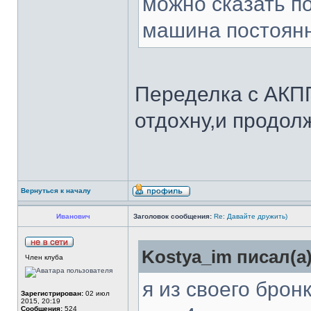
можно сказать по
машина постоянн
Переделка с АКПП
отдохну,и продол
Вернуться к началу
Иванович
Заголовок сообщения:
Re: Давайте дружить)
Kostya_im писал(а)
Член клуба
я из своего брон
Зарегистрирован:
02 июл
2015, 20:19
Сообщения:
524