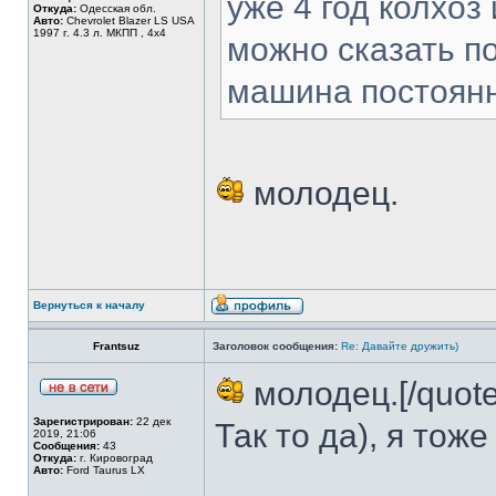
уже 4 год колхоз
Откуда:
Одесская обл.
Авто:
Chevrolet Blazer LS USA
1997 г. 4.3 л. МКПП , 4х4
можно сказать по
машина постоянн
молодец.
Вернуться к началу
Frantsuz
Заголовок сообщения:
Re: Давайте дружить)
молодец.[/quote
Зарегистрирован:
22 дек
Так то да), я тож
2019, 21:06
Сообщения:
43
Откуда:
г. Кировоград
Авто:
Ford Taurus LX