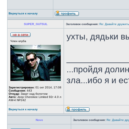
Вернуться к началу
SUPER_GUTSUL
Заголовок сообщения:
Re: Давайте дружить
ухты, дядьки 
Член клуба
____________
...пройдя доли
зла...ибо я и е
Зарегистрирован:
01 окт 2014, 17:08
Сообщения:
443
Откуда:
Закат над болотом
Авто:
Jeep Cherokee Limited 92г 4.0 л
AW-4 NP242
Вернуться к началу
Novo
Заголовок сообщения:
Re: Давайте др