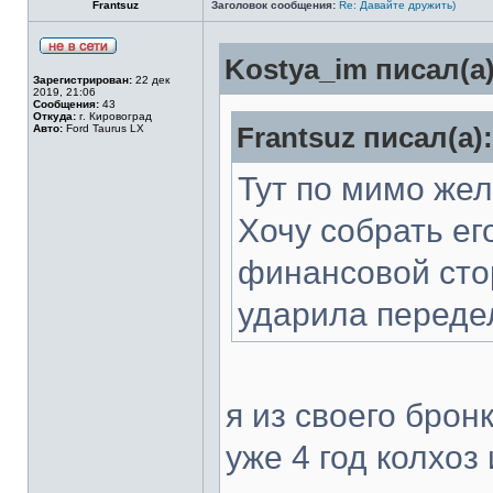
Frantsuz
Заголовок сообщения:
Re: Давайте дружить)
Kostya_im писал(а)
Зарегистрирован:
22 дек
2019, 21:06
Сообщения:
43
Откуда:
г. Кировоград
Авто:
Ford Taurus LX
Frantsuz писал(а):
Тут по мимо жел
Хочу собрать ег
финансовой сто
ударила переде
я из своего брон
уже 4 год колхоз