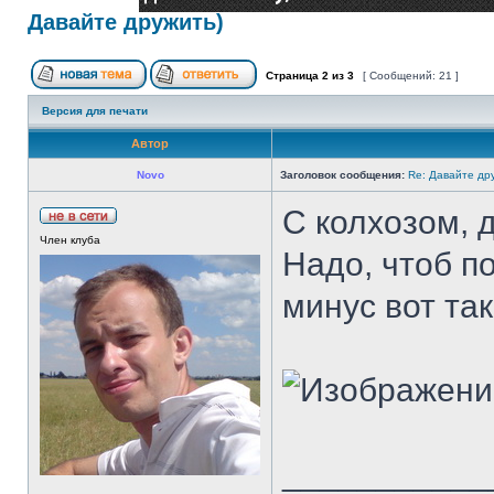
Давайте дружить)
Страница
2
из
3
[ Сообщений: 21 ]
Версия для печати
Автор
Novo
Заголовок сообщения:
Re: Давайте др
С колхозом, 
Член клуба
Надо, чтоб п
минус вот так.
___________