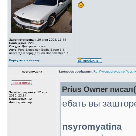
Зарегистрирован:
26 июн 2008, 16:44
Сообщения:
2230
Откуда:
Днепропетровск
Авто:
Ford Expedition Eddie Bauer 5,4;
навсегда в сердце Buick Roadmaster 5,7
Вернуться к началу
nsyromyatina
Заголовок сообщения:
Re: Путешествуем по России
Prius Owner писал(
Зарегистрирован:
12 ноя
2015, 23:34
Сообщения:
12
ебать вы зашто
Авто:
крайслер
nsyromyatina