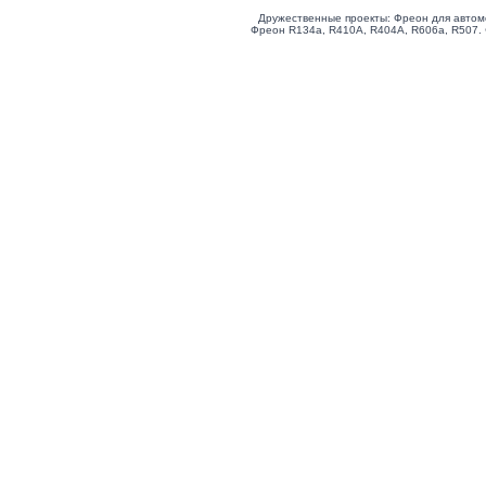
Дружественные проекты: Фреон для автом
Фреон R134a, R410A, R404A, R606a, R507.