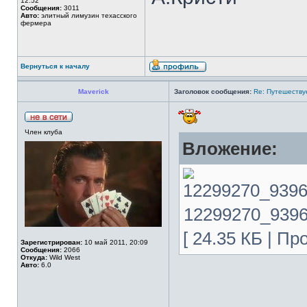
12:52
Сообщения:
3011
Авто:
элитный лимузин техасского
фермера
Вернуться к началу
Maverick
Заголовок сообщения:
Re: Путешеству
Член клуба
Вложение:
12299270_9396
[ 24.35 КБ | Пр
Зарегистрирован:
10 май 2011, 20:09
Сообщения:
2066
Откуда:
Wild West
Авто:
6.0