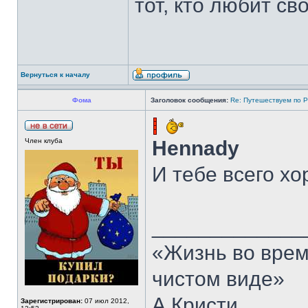
тот, кто любит сво
Вернуться к началу
Фома
Заголовок сообщения:
Re: Путешествуем по Р
Член клуба
Hennady
И тебе всего х
_____________
«Жизнь во врем
чистом виде»
А.Кристи
Зарегистрирован:
07 июл 2012,