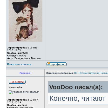
Зарегистрирован:
09 янв
2012, 11:55
Сообщения:
9787
Откуда:
KievCity
Авто:
Бенджамин и Винсент
Вернуться к началу
Иванович
Заголовок сообщения:
Re: Путешествуем по России
VooDoo писал(а):
Член клуба
Конечно, читают 
Зарегистрирован:
02 июл
2015, 20:19
Сообщения:
524
Откуда:
Одесская обл.