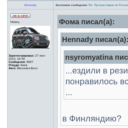
Hennady
Заголовок сообщения:
Re: Путешествуем по Росси
Фома писал(а):
Немец
Hennady писал(а)
nsyromyatina пис
Зарегистрирован:
27 июл
2010, 16:39
Сообщения:
8867
Откуда:
Киев
...ездили в ре
Авто:
Mercedes-Benz
понравилось вс
...
в Финляндию?