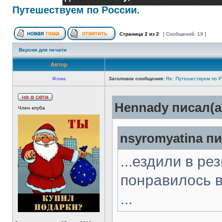
Путешествуем по России.
Страница
2
из
2
[ Сообщений: 19 ]
Версия для печати
Автор
Фома
Заголовок сообщения:
Re: Путешествуем по Р
Hennady писал(а
Член клуба
nsyromyatina пи
...ездили в р
понравилось в
...