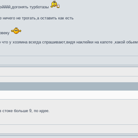
гэйййй,догонять турботазы
 ничего не трогать,а оставить как есть
ловеку
о что у хозяина всегда спрашивают,видя наклейки на капоте ,какой обьем
в стоке больше 9, по идее.