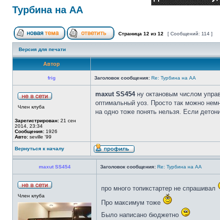
Турбина на АА
Страница
12
из
12
[ Сообщений: 114 ]
Версия для печати
Автор
frig
Заголовок сообщения:
Re: Турбина на АА
maxut SS454
ну октановым числом управ
оптимальный уоз. Просто так можно немн
Член клуба
на одно тоже понять нельзя. Если детон
Зарегистрирован:
21 сен
2014, 23:34
Сообщения:
1926
Авто:
seville '99
Вернуться к началу
maxut SS454
Заголовок сообщения:
Re: Турбина на АА
про много топикстартер не спрашивал
Член клуба
Про максимум тоже
Было написано бюджетно