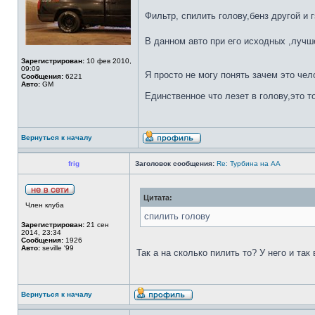
Фильтр, спилить голову,бенз другой и 
В данном авто при его исходных ,лучше
Зарегистрирован:
10 фев 2010,
09:09
Я просто не могу понять зачем это че
Сообщения:
6221
Авто:
GM
Единственное что лезет в голову,это т
Вернуться к началу
frig
Заголовок сообщения:
Re: Турбина на АА
Цитата:
Член клуба
спилить голову
Зарегистрирован:
21 сен
2014, 23:34
Сообщения:
1926
Авто:
seville '99
Так а на сколько пилить то? У него и так 
Вернуться к началу