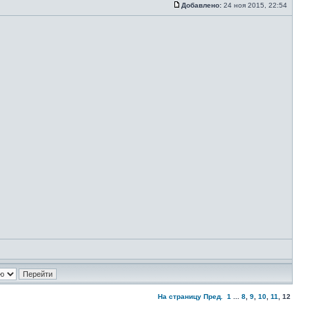
Добавлено:
24 ноя 2015, 22:54
На страницу
Пред.
1
...
8
,
9
,
10
,
11
,
12