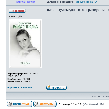
Капитан Улитка
Заголовок сообщения:
Re: Турбина на АА
пилить хуй выйдет . из-за привода грм . 
Член клуба
Зарегистрирован:
11 июн
2008, 15:13
Сообщения:
23218
Авто:
Nissan Leaf 12
Вернуться к началу
Показать сообщ
Страница
12
из
12
[ Сообщений: 114 ]