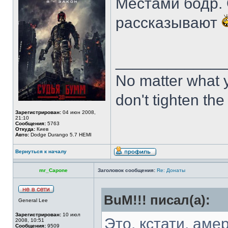
Местами бодр. 
рассказывают
_____________
No matter what y
don't tighten the 
Зарегистрирован:
04 июн 2008,
21:10
Сообщения:
5763
Откуда:
Киев
Авто:
Dodge Durango 5.7 HEMI
Вернуться к началу
mr_Capone
Заголовок сообщения:
Re: Донаты
BuM!!! писал(а):
General Lee
Зарегистрирован:
10 июл
Это, кстати, аме
2008, 10:51
Сообщения:
9509