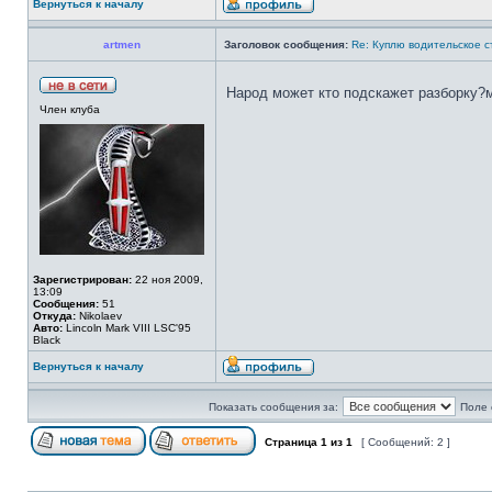
Вернуться к началу
artmen
Заголовок сообщения:
Re: Куплю водительское с
Народ может кто подскажет разборку?
Член клуба
Зарегистрирован:
22 ноя 2009,
13:09
Сообщения:
51
Откуда:
Nikolaev
Авто:
Lincoln Mark VIII LSC'95
Black
Вернуться к началу
Показать сообщения за:
Поле 
Страница
1
из
1
[ Сообщений: 2 ]