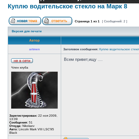
Куплю водительское стекло на Марк 8
Страница
1
из
1
[ Сообщений: 2 ]
Версия для печати
Автор
artmen
Заголовок сообщения:
Куплю водительское стекл
Всем привет,ищу ....
Член клуба
Зарегистрирован:
22 ноя 2009,
13:09
Сообщения:
51
Откуда:
Nikolaev
Авто:
Lincoln Mark VIII LSC'95
Black