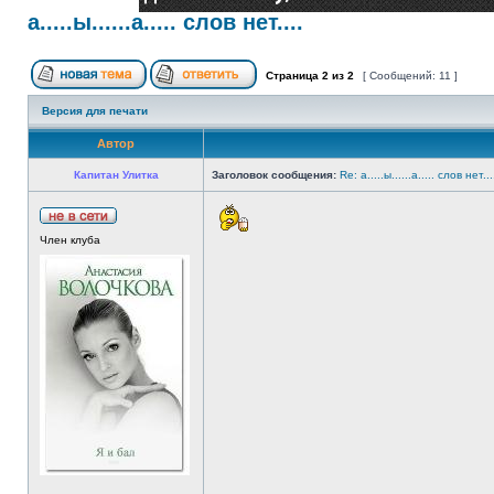
a.....ы......а..... слов нет....
Страница
2
из
2
[ Сообщений: 11 ]
Версия для печати
Автор
Капитан Улитка
Заголовок сообщения:
Re: a.....ы......а..... слов нет...
Член клуба