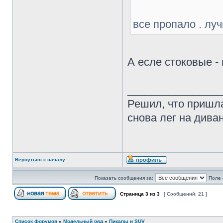
все пропало . луч
А есле стоковые 
________________
Решил, что пришла
снова лег на диван
Вернуться к началу
Показать сообщения за:
Поле 
Страница
3
из
3
[ Сообщений: 21 ]
Список форумов
»
Модельный ряд
»
Пикапы и SUV