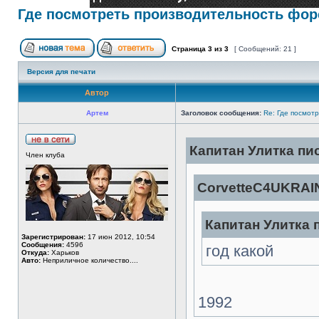
Где посмотреть производительность фор
Страница
3
из
3
[ Сообщений: 21 ]
Версия для печати
Автор
Артем
Заголовок сообщения:
Re: Где посмот
Капитан Улитка пис
Член клуба
CorvetteC4UKRAIN
Капитан Улитка п
Зарегистрирован:
17 июн 2012, 10:54
Сообщения:
4596
год какой
Откуда:
Харьков
Авто:
Неприличное количество....
1992