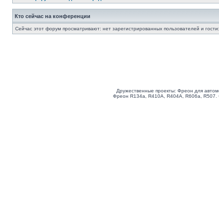
Кто сейчас на конференции
Сейчас этот форум просматривают: нет зарегистрированных пользователей и гости:
Дружественные проекты: Фреон для автом
Фреон R134a, R410A, R404A, R606a, R507.