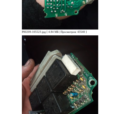
P00209-105523.jpg [ 4.84 МБ | Просмотров: 43540 ]