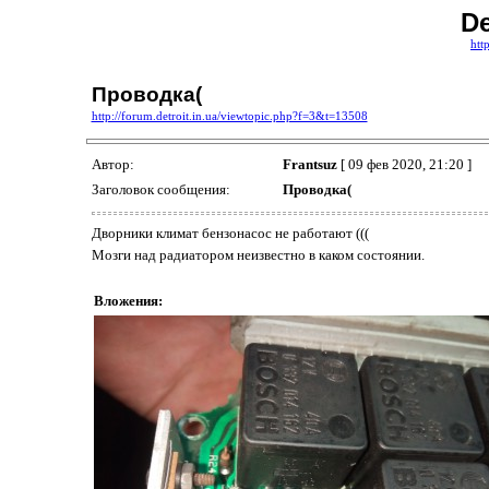
De
htt
Проводка(
http://forum.detroit.in.ua/viewtopic.php?f=3&t=13508
Автор:
Frantsuz
[ 09 фев 2020, 21:20 ]
Заголовок сообщения:
Проводка(
Дворники климат бензонасос не работают (((
Мозги над радиатором неизвестно в каком состоянии.
Вложения: