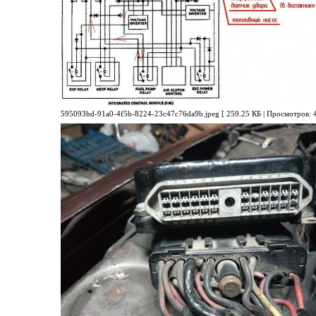
595093bd-91a0-4f5b-8224-23c47c76da9b.jpeg [ 259.25 КБ | Просмотров: 