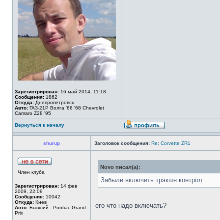
Зарегистрирован:
16 май 2014, 11:18
Сообщения:
1862
Откуда:
Днепропетровск
Авто:
ГАЗ-21Р Волга '66 '68 Chevrolet
Camaro Z28 '95
Вернуться к началу
shurup
Заголовок сообщения:
Re: Corvette ZR1
Novo писал(а):
Член клуба
Забыли включить трэкшн контрол.
Зарегистрирован:
14 фев
2009, 22:09
Сообщения:
10042
Откуда:
Киев
его что надо включать?
Авто:
Бывший : Pontiac Grand
Prix