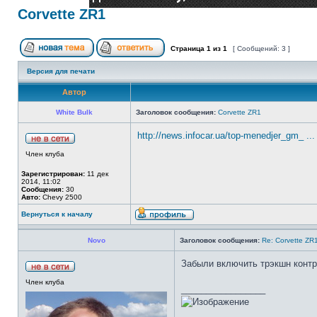
Corvette ZR1
Страница
1
из
1
[ Сообщений: 3 ]
Версия для печати
Автор
White Bulk
Заголовок сообщения:
Corvette ZR1
http://news.infocar.ua/top-menedjer_gm_ ..
Член клуба
Зарегистрирован:
11 дек
2014, 11:02
Сообщения:
30
Авто:
Chevy 2500
Вернуться к началу
Novo
Заголовок сообщения:
Re: Corvette ZR
Забыли включить трэкшн контр
Член клуба
_________________