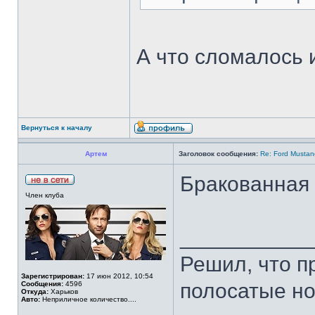
А что сломалось и
Вернуться к началу
Артем
Заголовок сообщения:
Re: Ford Musta
Бракованная 
Член клуба
___________
Решил, что п
Зарегистрирован:
17 июн 2012, 10:54
полосатые нос
Сообщения:
4596
Откуда:
Харьков
Авто:
Неприличное количество....