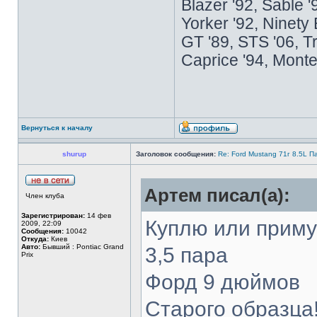
Blazer '92, Sable 
Yorker '92, Ninety
GT '89, STS '06, T
Caprice '94, Monte
Вернуться к началу
shurup
Заголовок сообщения:
Re: Ford Mustang 71г 8.5L 
Артем писал(а):
Член клуба
Зарегистрирован:
14 фев
Куплю или приму
2009, 22:09
Сообщения:
10042
Откуда:
Киев
Авто:
Бывший : Pontiac Grand
3,5 пара
Prix
Форд 9 дюймов
Старого образца