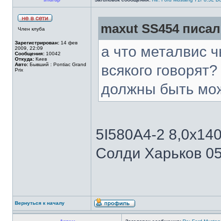
maxut SS454 писал(
Член клуба
Зарегистрирован:
14 фев
а что металвис ч
2009, 22:09
Сообщения:
10042
Откуда:
Киев
Авто:
Бывший : Pontiac Grand
всякого говорят?
Prix
должны быть мо
5I580A4-2 8,0x140 
Солди Харьков 0
Вернуться к началу