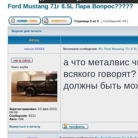
Ford Mustang 71г 8.5L Пара Вопрос?????
Страница
5
из
5
[ Сообщений: 49 ]
Версия для печати
Автор
maxut SS454
Заголовок сообщения:
Re: Ford Mustang 71г 8.5
а что металвис ч
Член клуба
всякого говорят?
должны быть мо
Зарегистрирован:
10 фев 2010,
09:09
Сообщения:
6221
Авто:
GM
Вернуться к началу
shurup
Заголовок сообщения:
Re: Ford Mustang 71г 8.5L 