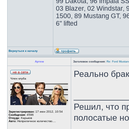
99 Dakota, 96 Impala SS
03 Blazer, 02 Windstar
1500, 89 Mustang GT, 96
6" lifted
Вернуться к началу
Артем
Заголовок сообщения:
Re: Ford Musta
Реально бра
Член клуба
___________
Решил, что п
Зарегистрирован:
17 июн 2012, 10:54
полосатые нос
Сообщения:
4596
Откуда:
Харьков
Авто:
Неприличное количество....