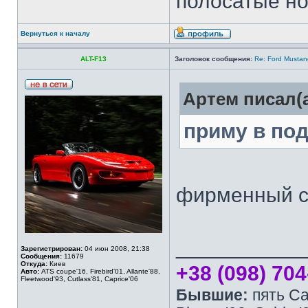
полосатые нос
Вернуться к началу
ALT-F13
Заголовок сообщения:
Re: Ford Musta
Артем писал(а
приму в по
фирменный с
___________
Зарегистрирован:
04 июн 2008, 21:38
Сообщения:
11679
Откуда:
Киев
+38 (098) 704
Авто:
ATS coupe'16, Firebird'01, Allante'88,
Fleetwood'93, Cutlass'81, Caprice'06
Бывшие:
пять Cap