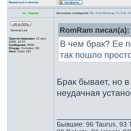
Вернуться к началу
mr_Capone
Заголовок сообщения:
Re: Ford Mustang 71г 8.5L 
RomRam писал(а):
General Lee
Зарегистрирован:
10 июл
В чем брак? Ее 
2008, 10:51
Сообщения:
9509
Откуда:
Cornelius, NC
Авто:
Volvo 240
так пошло прост
Брак бывает, но 
неудачная установ
______________
Бывшие: 96 Taurus, 93 T