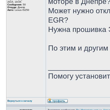
моторе в Днепре
2015, 19:05
Сообщения:
50
Откуда:
Днепр
Может нужно отк
Авто:
Lexus IS250
EGR?
Нужна прошивка 
По этим и другим
______________
Помогу установит
Вернуться к началу
motorstate
Заголовок сообщения:
Re: Motorstate.com.ua. Чип 