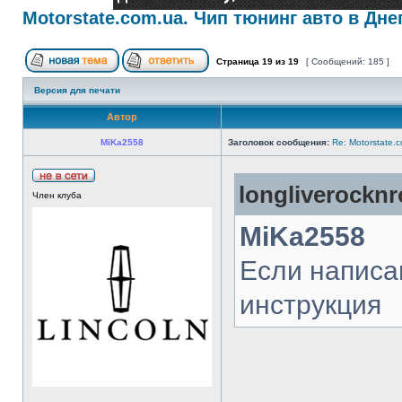
Motorstate.com.ua. Чип тюнинг авто в Дне
Страница
19
из
19
[ Сообщений: 185 ]
Версия для печати
Автор
MiKa2558
Заголовок сообщения:
Re: Motorstate.
longliverocknr
Член клуба
MiKa2558
Если написан
инструкция