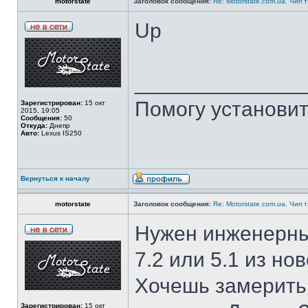
motorstate
Заголовок сообщения:
Re: Motorstate.com.ua. Чип 
Up
______________
Помогу установит
Зарегистрирован:
15 окт
2015, 19:05
Сообщения:
50
Откуда:
Днепр
Авто:
Lexus IS250
Вернуться к началу
motorstate
Заголовок сообщения:
Re: Motorstate.com.ua. Чип 
Нужен инженерны
7.2 или 5.1 из но
Хочешь замерить
Зарегистрирован:
15 окт