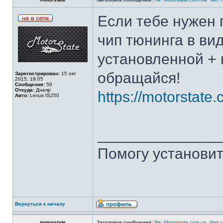
Если тебе нужен 
чип тюнинга в ви
установленной + 
обращайся!
Зарегистрирован:
15 окт
2015, 19:05
Сообщения:
50
Откуда:
Днепр
https://motorstate
Авто:
Lexus IS250
______________
Помогу установит
Вернуться к началу
motorstate
Заголовок сообщения:
Re: Motorstate.com.ua. Чип 