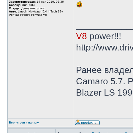
Зарегистрирован:
14 ноя 2010, 06:36
Сообщения:
3003
Откуда:
Днепропетровск
Авто:
Lincoln Navigator 5.4 InTech 32v
Pontiac Firebird Formula V8
___________
V8
power!!!
http://www.dr
Ранее владел:
Camaro 5.7. P
Blazer LS 19
Вернуться к началу