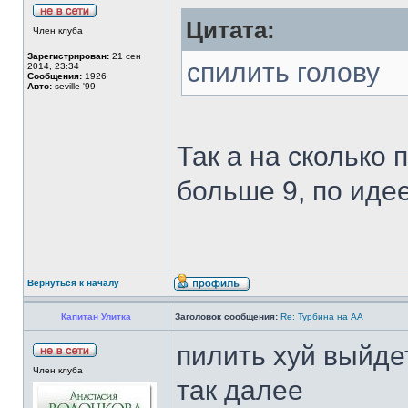
Цитата:
Член клуба
Зарегистрирован:
21 сен
спилить голову
2014, 23:34
Сообщения:
1926
Авто:
seville '99
Так а на сколько п
больше 9, по идее
Вернуться к началу
Капитан Улитка
Заголовок сообщения:
Re: Турбина на АА
пилить хуй выйдет
Член клуба
так далее