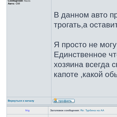
Сообщения:
6221
Авто:
GM
В данном авто пр
трогать,а остави
Я просто не могу
Единственное что
хозяина всегда 
капоте ,какой об
Вернуться к началу
frig
Заголовок сообщения:
Re: Турбина на АА