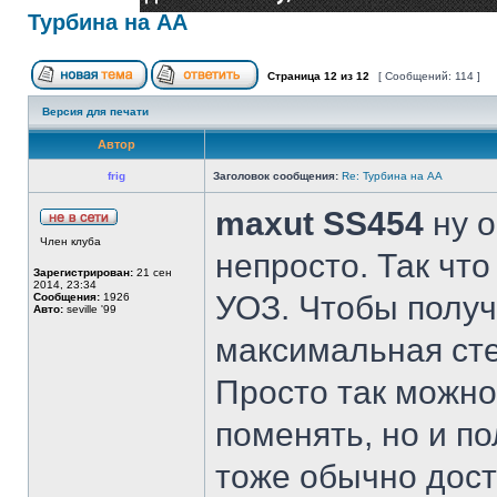
Турбина на АА
Страница
12
из
12
[ Сообщений: 114 ]
Версия для печати
Автор
frig
Заголовок сообщения:
Re: Турбина на АА
maxut SS454
ну о
Член клуба
непросто. Так что
Зарегистрирован:
21 сен
2014, 23:34
УОЗ. Чтобы полу
Сообщения:
1926
Авто:
seville '99
максимальная сте
Просто так можно
поменять, но и по
тоже обычно дост