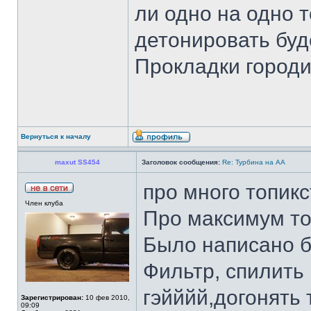
ли одно на одно 
детонировать буд
Прокладки город
Вернуться к началу
maxut SS454
Заголовок сообщения:
Re: Турбина на АА
про много топик
Член клуба
Про максимум т
Было написано 
Фильтр, спилить 
гэйййй,догонять
Зарегистрирован:
10 фев 2010,
09:09