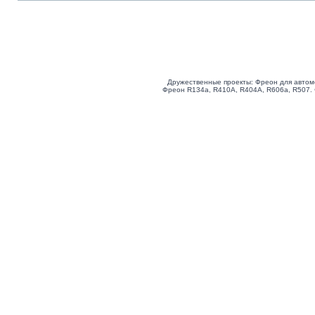
Дружественные проекты: Фреон для автом
Фреон R134a, R410A, R404A, R606a, R507.