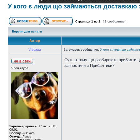
У кого є люди що займаються доставкаю 
Страница
1
из
1
[ 1 сообщение ]
Версия для печати
Автор
Vitjuxxa
Заголовок сообщения:
У кого є люди що займают
Суть в тому що розбирають прибалти ці
запчастини з Прибалтики?
Член клуба
Зарегистрирован:
17 окт 2013,
09:01
Сообщения:
426
Откуда:
Львов
Авто:
Pontiac Sunfire