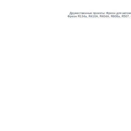
Дружественные проекты: Фреон для автом
Фреон R134a, R410A, R404A, R606a, R507.