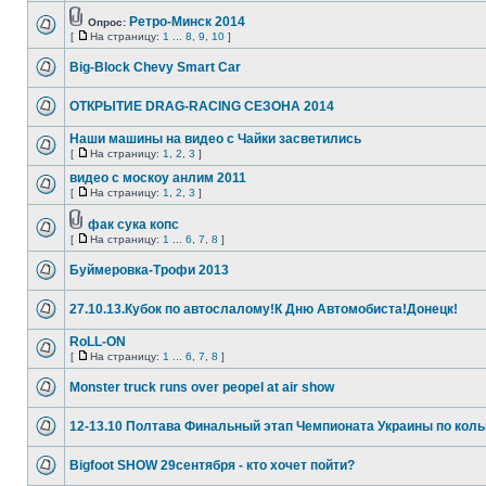
Ретро-Минск 2014
Опрос:
[
На страницу:
1
...
8
,
9
,
10
]
Big-Block Chevy Smart Car
ОТКРЫТИЕ DRAG-RACING СЕЗОНА 2014
Наши машины на видео с Чайки засветились
[
На страницу:
1
,
2
,
3
]
видео с москоу анлим 2011
[
На страницу:
1
,
2
,
3
]
фак сука копс
[
На страницу:
1
...
6
,
7
,
8
]
Буймеровка-Трофи 2013
27.10.13.Кубок по автослалому!К Дню Автомобиста!Донецк!
RoLL-ON
[
На страницу:
1
...
6
,
7
,
8
]
Monster truck runs over peopel at air show
12-13.10 Полтава Финальный этап Чемпионата Украины по коль
Bigfoot SHOW 29сентября - кто хочет пойти?