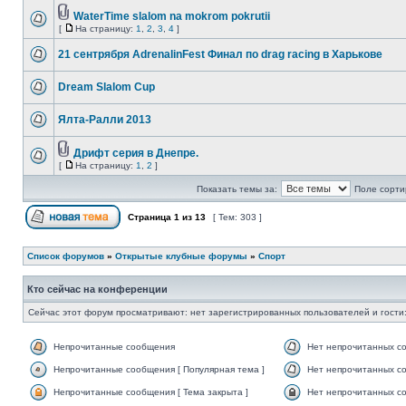
WaterTime slalom na mokrom pokrutii
[
На страницу:
1
,
2
,
3
,
4
]
21 сентрября AdrenalinFest Финал по drag racing в Харькове
Dream Slalom Cup
Ялта-Ралли 2013
Дрифт серия в Днепре.
[
На страницу:
1
,
2
]
Показать темы за:
Поле сорти
Страница
1
из
13
[ Тем: 303 ]
Список форумов
»
Открытые клубные форумы
»
Спорт
Кто сейчас на конференции
Сейчас этот форум просматривают: нет зарегистрированных пользователей и гости:
Непрочитанные сообщения
Нет непрочитанных с
Непрочитанные сообщения [ Популярная тема ]
Нет непрочитанных со
Непрочитанные сообщения [ Тема закрыта ]
Нет непрочитанных со