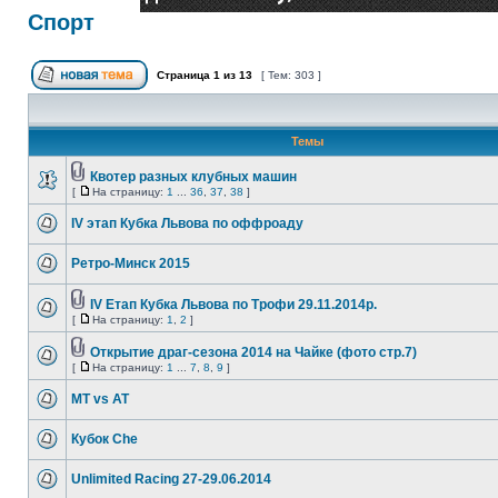
Спорт
Страница
1
из
13
[ Тем: 303 ]
Темы
Квотер разных клубных машин
[
На страницу:
1
...
36
,
37
,
38
]
IV этап Кубка Львова по оффроаду
Ретро-Минск 2015
IV Етап Кубка Львова по Трофи 29.11.2014р.
[
На страницу:
1
,
2
]
Открытие драг-сезона 2014 на Чайке (фото стр.7)
[
На страницу:
1
...
7
,
8
,
9
]
MT vs AT
Кубок Che
Unlimited Racing 27-29.06.2014