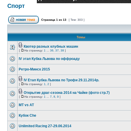
Спорт
Страница
1
из
13
[ Тем: 303 ]
Темы
Квотер разных клубных машин
[
На страницу:
1
...
36
,
37
,
38
]
IV этап Кубка Львова по оффроаду
Ретро-Минск 2015
IV Етап Кубка Львова по Трофи 29.11.2014р.
[
На страницу:
1
,
2
]
Открытие драг-сезона 2014 на Чайке (фото стр.7)
[
На страницу:
1
...
7
,
8
,
9
]
MT vs AT
Кубок Che
Unlimited Racing 27-29.06.2014