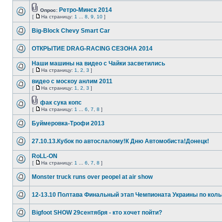
Ретро-Минск 2014
Опрос:
[
На страницу:
1
...
8
,
9
,
10
]
Big-Block Chevy Smart Car
ОТКРЫТИЕ DRAG-RACING СЕЗОНА 2014
Наши машины на видео с Чайки засветились
[
На страницу:
1
,
2
,
3
]
видео с москоу анлим 2011
[
На страницу:
1
,
2
,
3
]
фак сука копс
[
На страницу:
1
...
6
,
7
,
8
]
Буймеровка-Трофи 2013
27.10.13.Кубок по автослалому!К Дню Автомобиста!Донецк!
RoLL-ON
[
На страницу:
1
...
6
,
7
,
8
]
Monster truck runs over peopel at air show
12-13.10 Полтава Финальный этап Чемпионата Украины по коль
Bigfoot SHOW 29сентября - кто хочет пойти?