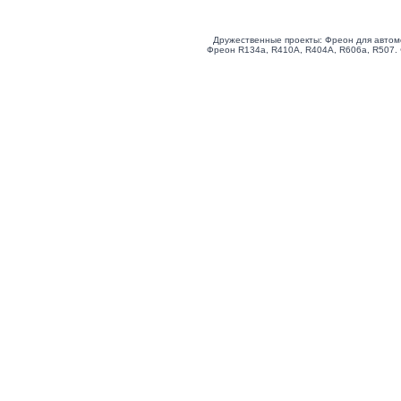
Дружественные проекты: Фреон для автом
Фреон R134a, R410A, R404A, R606a, R507.