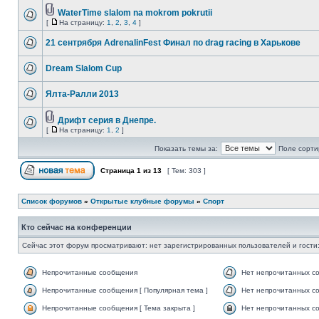
WaterTime slalom na mokrom pokrutii
[
На страницу:
1
,
2
,
3
,
4
]
21 сентрября AdrenalinFest Финал по drag racing в Харькове
Dream Slalom Cup
Ялта-Ралли 2013
Дрифт серия в Днепре.
[
На страницу:
1
,
2
]
Показать темы за:
Поле сорти
Страница
1
из
13
[ Тем: 303 ]
Список форумов
»
Открытые клубные форумы
»
Спорт
Кто сейчас на конференции
Сейчас этот форум просматривают: нет зарегистрированных пользователей и гости:
Непрочитанные сообщения
Нет непрочитанных с
Непрочитанные сообщения [ Популярная тема ]
Нет непрочитанных со
Непрочитанные сообщения [ Тема закрыта ]
Нет непрочитанных со