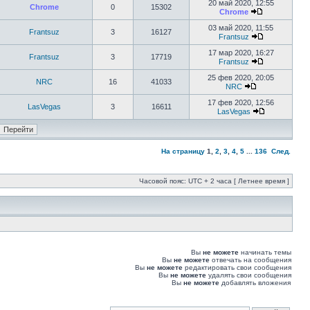
20 май 2020, 12:55
Chrome
0
15302
Chrome
03 май 2020, 11:55
Frantsuz
3
16127
Frantsuz
17 мар 2020, 16:27
Frantsuz
3
17719
Frantsuz
25 фев 2020, 20:05
NRC
16
41033
NRC
17 фев 2020, 12:56
LasVegas
3
16611
LasVegas
На страницу
1
,
2
,
3
,
4
,
5
...
136
След.
Часовой пояс: UTC + 2 часа [ Летнее время ]
Вы
не можете
начинать темы
Вы
не можете
отвечать на сообщения
Вы
не можете
редактировать свои сообщения
Вы
не можете
удалять свои сообщения
Вы
не можете
добавлять вложения