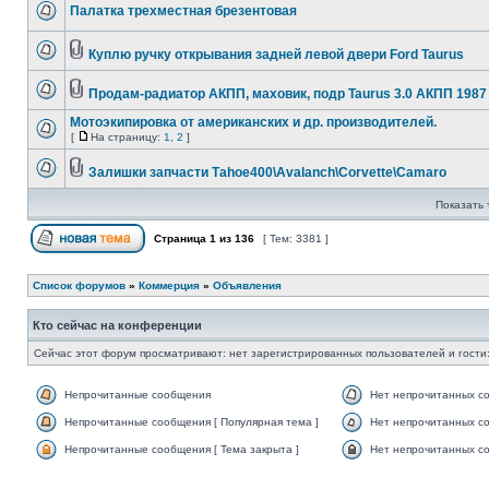
Палатка трехместная брезентовая
Куплю ручку открывания задней левой двери Ford Taurus
Продам-радиатор АКПП, маховик, подр Taurus 3.0 АКПП 1987
Мотоэкипировка от американских и др. производителей.
[
На страницу:
1
,
2
]
Залишки запчасти Таhоe400\Avalanch\Corvette\Camaro
Показать 
Страница
1
из
136
[ Тем: 3381 ]
Список форумов
»
Коммерция
»
Объявления
Кто сейчас на конференции
Сейчас этот форум просматривают: нет зарегистрированных пользователей и гости:
Непрочитанные сообщения
Нет непрочитанных с
Непрочитанные сообщения [ Популярная тема ]
Нет непрочитанных со
Непрочитанные сообщения [ Тема закрыта ]
Нет непрочитанных со