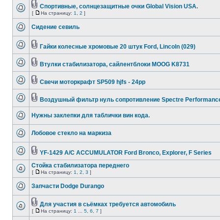
Cпортивные, солнцезащитные очки Global Vision USA.
[
На страницу:
1
,
2
]
Сидение севиль
Гайки колесные хромовые 20 штук Ford, Lincoln (029)
Втулки стабилизатора, сайлентблоки MOOG K8731
Свечи моторкрафт SP509 hjfs - 24pp
Воздушный фильтр нуль сопротивление Spectre Performanc
Нужны заклепки для таблички вин кода.
Лобовое стекло на маркиза
YF-1429 A/C ACCUMULATOR Ford Bronco, Explorer, F Series
Стойка стабилизатора переднего
[
На страницу:
1
,
2
,
3
]
Запчасти Dodge Durango
Для участия в сьёмках требуется автомобиль
[
На страницу:
1
...
5
,
6
,
7
]