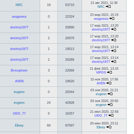
21 авг 2021, 11:36
NRC
19
53710
NRC
23 мар 2021, 15:15
андрюха
0
22324
андрюха
17 мар 2021, 13:20
dmitriy1977
1
20890
dmitriy1977
17 мар 2021, 13:20
dmitriy1977
2
20979
dmitriy1977
17 мар 2021, 13:14
dmitriy1977
1
19513
dmitriy1977
17 мар 2021, 13:14
dmitriy1977
2
20289
dmitriy1977
21 фев 2021, 13:15
Brougham
3
22066
VIPOS
15 ноя 2020, 17:56
AVEN
0
19620
AVEN
03 ноя 2020, 21:21
evgenn
0
20344
evgenn
03 ноя 2020, 20:50
evgenn
24
42928
evgenn
21 июл 2020, 22:56
UDO_77
0
16257
UDO_77
20 июн 2020, 23:11
Elisey
60
87097
Elisey