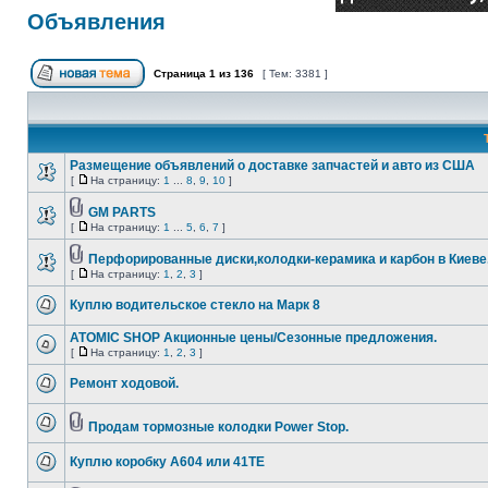
Объявления
Страница
1
из
136
[ Тем: 3381 ]
Размещение объявлений о доставке запчастей и авто из США
[
На страницу:
1
...
8
,
9
,
10
]
GM PARTS
[
На страницу:
1
...
5
,
6
,
7
]
Перфорированные диски,колодки-керамика и карбон в Киеве
[
На страницу:
1
,
2
,
3
]
Куплю водительское стекло на Марк 8
ATOMIC SHOP Акционные цены/Сезонные предложения.
[
На страницу:
1
,
2
,
3
]
Ремонт ходовой.
Продам тормозные колодки Power Stop.
Куплю коробку А604 или 41ТЕ