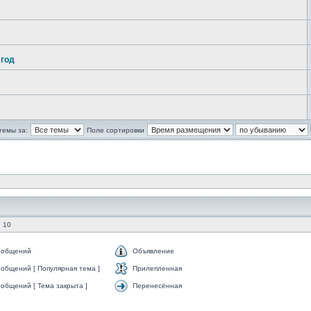
 год
темы за:
Поле сортировки
 10
ообщений
Объявление
общений [ Популярная тема ]
Прилепленная
общений [ Тема закрыта ]
Перенесённая