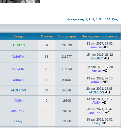
На страницу
1
,
2
,
3
,
4
,
5
...
136
След.
Автор
Ответы
Просмотры
Последнее сообщение
13 окт 2017, 17:01
ALT-F13
94
237690
uasasa
15 ноя 2015, 23:12
VMARIK
68
218977
SkifGMC
19 сен 2013, 17:38
EDGE07
26
118060
Артем
19 авг 2022, 07:15
artmen
1
83446
artmen
20 дек 2021, 18:05
ATOMIC-S
24
54866
ATOMIC-S
13 окт 2021, 17:17
AVEN
0
19608
AVEN
28 авг 2021, 09:47
Иванович
6
28125
Иванович
28 авг 2021, 03:02
Elisey
0
19006
Elisey