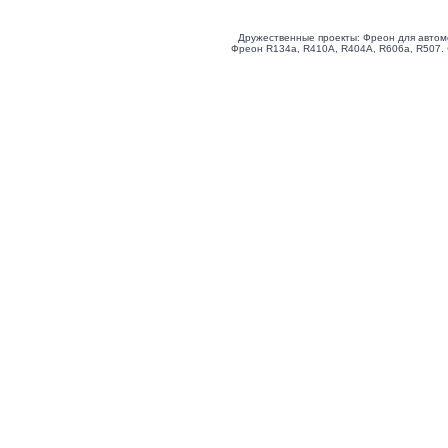
Дружественные проекты: Фреон для автом
Фреон R134a, R410A, R404A, R606a, R507.