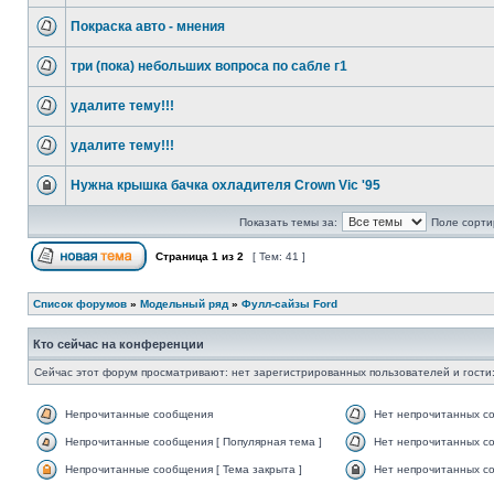
Покраска авто - мнения
три (пока) небольших вопроса по сабле г1
удалите тему!!!
удалите тему!!!
Нужна крышка бачка охладителя Crown Vic '95
Показать темы за:
Поле сорти
Страница
1
из
2
[ Тем: 41 ]
Список форумов
»
Модельный ряд
»
Фулл-сайзы Ford
Кто сейчас на конференции
Сейчас этот форум просматривают: нет зарегистрированных пользователей и гости:
Непрочитанные сообщения
Нет непрочитанных с
Непрочитанные сообщения [ Популярная тема ]
Нет непрочитанных со
Непрочитанные сообщения [ Тема закрыта ]
Нет непрочитанных со