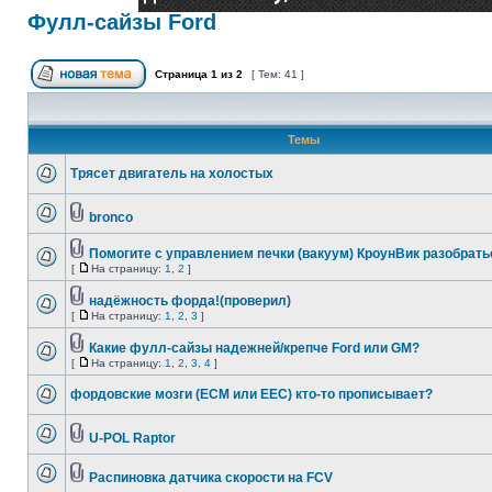
Фулл-сайзы Ford
Страница
1
из
2
[ Тем: 41 ]
Темы
Трясет двигатель на холостых
bronco
Помогите с управлением печки (вакуум) КроунВик разобрать
[
На страницу:
1
,
2
]
надёжность форда!(проверил)
[
На страницу:
1
,
2
,
3
]
Какие фулл-сайзы надежней/крепче Ford или GM?
[
На страницу:
1
,
2
,
3
,
4
]
фордовские мозги (ЕСМ или ЕЕС) кто-то прописывает?
U-POL Raptor
Распиновка датчика скорости на FCV