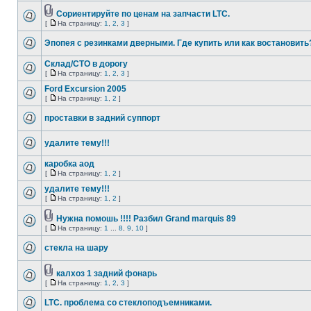
Сориентируйте по ценам на запчасти LTC.
[
На страницу:
1
,
2
,
3
]
Эпопея с резинками дверными. Где купить или как востановить
Склад/СТО в дорогу
[
На страницу:
1
,
2
,
3
]
Ford Excursion 2005
[
На страницу:
1
,
2
]
проставки в задний суппорт
удалите тему!!!
каробка аод
[
На страницу:
1
,
2
]
удалите тему!!!
[
На страницу:
1
,
2
]
Нужна помошь !!!! Разбил Grand marquis 89
[
На страницу:
1
...
8
,
9
,
10
]
стекла на шару
калхоз 1 задний фонарь
[
На страницу:
1
,
2
,
3
]
LTC. проблема со стеклоподъемниками.