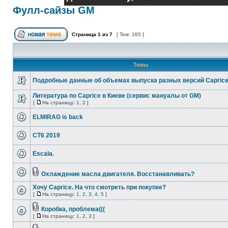
Фулл-сайзы GM
Страница
1
из
7
[ Тем: 165 ]
Темы
Подробные данные об объемах выпуска разных версий Capric
Литература по Caprice в Киеве (сервис мануалы от GM)
[
На страницу:
1
,
2
]
ELMIRAG is back
CT6 2019
Escala.
Охлаждение масла двигателя. Восстанавливать?
Хочу Caprice. На что смотреть при покупке?
[
На страницу:
1
,
2
,
3
,
4
,
5
]
Коробка, проблема(((
[
На страницу:
1
,
2
,
3
]