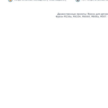
Дружественные проекты: Фреон для автом
Фреон R134a, R410A, R404A, R606a, R507.