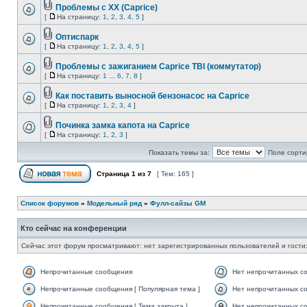
Проблемы с ХХ (Caprice)
[
На страницу:
1
,
2
,
3
,
4
,
5
]
Оптиспарк
[
На страницу:
1
,
2
,
3
,
4
,
5
]
Проблемы с зажиганием Caprice TBI (коммутатор)
[
На страницу:
1
...
6
,
7
,
8
]
Как поставить выносной бензонасос на Caprice
[
На страницу:
1
,
2
,
3
,
4
]
Починка замка капота на Caprice
[
На страницу:
1
,
2
,
3
]
Показать темы за:
Поле сорти
Страница
1
из
7
[ Тем: 165 ]
Список форумов
»
Модельный ряд
»
Фулл-сайзы GM
Кто сейчас на конференции
Сейчас этот форум просматривают: нет зарегистрированных пользователей и гости:
Непрочитанные сообщения
Нет непрочитанных с
Непрочитанные сообщения [ Популярная тема ]
Нет непрочитанных со
Непрочитанные сообщения [ Тема закрыта ]
Нет непрочитанных со