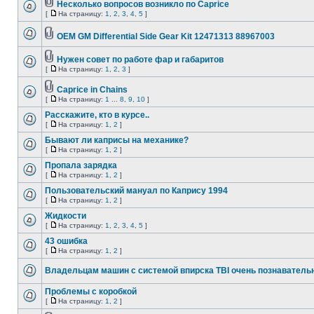
Несколько вопросов возникло по Caprice
[
На страницу:
1
,
2
,
3
,
4
,
5
]
OEM GM Differential Side Gear Kit 12471313 88967003
Нужен совет по работе фар и габаритов
[
На страницу:
1
,
2
,
3
]
Caprice in Chains
[
На страницу:
1
...
8
,
9
,
10
]
Расскажите, кто в курсе..
[
На страницу:
1
,
2
]
Бывают ли каприсы на механике?
[
На страницу:
1
,
2
]
Пропала зарядка
[
На страницу:
1
,
2
]
Пользовательский мануал по Капрису 1994
[
На страницу:
1
,
2
]
Жидкости
[
На страницу:
1
,
2
,
3
,
4
,
5
]
43 ошибка
[
На страницу:
1
,
2
]
Владельцам машин с системой впирска TBI очень познаватель
Проблемы с коробкой
[
На страницу:
1
,
2
]