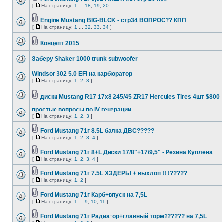
[
На страницу:
1
...
18
,
19
,
20
]
Engine Mustang BIG-BLOK - стр34 ВОПРОС?? КПП
[
На страницу:
1
...
32
,
33
,
34
]
Концепт 2015
Заберу Shaker 1000 trunk subwoofer
Windsor 302 5.0 EFI на карбюратор
[
На страницу:
1
,
2
,
3
]
диски Mustang R17 17x8 245/45 ZR17 Hercules Tires 4шт $800
простые вопросы по IV генерации
[
На страницу:
1
,
2
,
3
]
Ford Mustang 71г 8.5L балка ДВС?????
[
На страницу:
1
,
2
,
3
,
4
]
Ford Mustang 71г 8+L Диски 17/8"+17/9,5" - Резина Куплена
[
На страницу:
1
,
2
,
3
,
4
]
Ford Mustang 71г 7.5L ХЭДЕРЫ + выхлоп !!!!?????
[
На страницу:
1
,
2
]
Ford Mustang 71г Карб+впуск на 7,5L
[
На страницу:
1
...
9
,
10
,
11
]
Ford Mustang 71г Радиатор+главный торм?????? на 7,5L