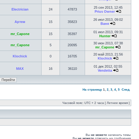
25 сен 2013, 12:45
Electrician
24
47873
Prius Owner
26 июл 2013, 09:02
Артем
15
35823
Ваня
01 июл 2013, 09:31
mr_Capone
15
35397
Hunter
30 июн 2013, 07:38
mr_Capone
5
20095
mr_Capone
20 май 2013, 21:56
Klochick
0
16705
Klochick
01 дек 2012, 02:55
MAX
16
36110
Vendetta
На страницу
1
,
2
,
3
,
4
,
5
След.
Часовой пояс: UTC + 2 часа [ Летнее время ]
Вы
не можете
начинать темы
Вы
не можете
отвечать на сообщения