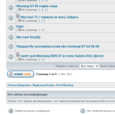
[
На страницу:
1
,
2
,
3
]
Mustang GT 06 engine swap
[
На страницу:
1
,
2
,
3
]
Мустанг 71 г тормоза не могу собрать
[
На страницу:
1
,
2
]
Корч
[
На страницу:
1
,
2
]
Мустанг Клуб)))
Продам б/у нулевик/штатник к&n mustang GT 4,6 06-09
капот для Mustang 2005-07 в стиле Saleen 2011 (фото)
[
На страницу:
1
,
2
]
Показать темы за:
Поле сорти
Страница
1
из
5
[ Тем: 111 ]
Список форумов
»
Модельный ряд
»
Ford Mustang
Кто сейчас на конференции
Сейчас этот форум просматривают: нет зарегистрированных пользователей и гости:
Непрочитанные сообщения
Нет непрочитанных с