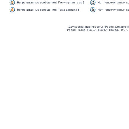
Непрочитанные сообщения [ Популярная тема ]
Нет непрочитанных со
Непрочитанные сообщения [ Тема закрыта ]
Нет непрочитанных со
Дружественные проекты: Фреон для автом
Фреон R134a, R410A, R404A, R606a, R507.