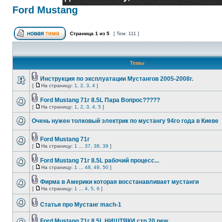
Ford Mustang
Страница
1
из
5
[ Тем: 111 ]
Темы
Инструкция по эксплуатации Мустангов 2005-2008г.
[
На страницу:
1
,
2
,
3
,
4
]
Ford Mustang 71г 8.5L Пара Вопрос?????
[
На страницу:
1
,
2
,
3
,
4
,
5
]
Очень нужен толковый электрик по мустангу 94го года в Киеве
Ford Mustang 71г
[
На страницу:
1
...
37
,
38
,
39
]
Ford Mustang 71г 8.5L рабочий процесс...
[
На страницу:
1
...
48
,
49
,
50
]
Фирма в Америки которая восстанавливает мустанги
[
На страницу:
1
...
4
,
5
,
6
]
Статья про Мустанг mach-1
Ford Mustang 71г 8,5L НИШТЯКИ стр 20 new