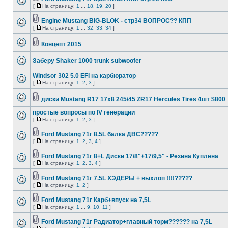
[
На страницу:
1
...
18
,
19
,
20
]
Engine Mustang BIG-BLOK - стр34 ВОПРОС?? КПП
[
На страницу:
1
...
32
,
33
,
34
]
Концепт 2015
Заберу Shaker 1000 trunk subwoofer
Windsor 302 5.0 EFI на карбюратор
[
На страницу:
1
,
2
,
3
]
диски Mustang R17 17x8 245/45 ZR17 Hercules Tires 4шт $800
простые вопросы по IV генерации
[
На страницу:
1
,
2
,
3
]
Ford Mustang 71г 8.5L балка ДВС?????
[
На страницу:
1
,
2
,
3
,
4
]
Ford Mustang 71г 8+L Диски 17/8"+17/9,5" - Резина Куплена
[
На страницу:
1
,
2
,
3
,
4
]
Ford Mustang 71г 7.5L ХЭДЕРЫ + выхлоп !!!!?????
[
На страницу:
1
,
2
]
Ford Mustang 71г Карб+впуск на 7,5L
[
На страницу:
1
...
9
,
10
,
11
]
Ford Mustang 71г Радиатор+главный торм?????? на 7,5L