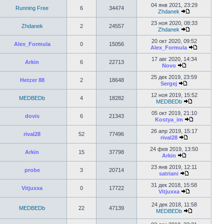
04 янв 2021, 23:29
Running Free
6
34474
Zhdanek
23 ноя 2020, 08:33
Zhdanek
2
24557
Zhdanek
20 окт 2020, 09:52
Alex_Formula
0
15056
Alex_Formula
17 авг 2020, 14:34
Arkin
6
22713
Novo
25 дек 2019, 23:59
Hetzer 88
2
18648
Sergej
12 ноя 2019, 15:52
MEDBEDb
4
18282
MEDBEDb
05 окт 2019, 21:10
dovis
6
21343
Kostya_im
26 апр 2019, 15:17
rival28
52
77496
rival28
24 фев 2019, 13:50
Arkin
15
37798
Arkin
23 янв 2019, 12:11
probe
3
20714
satriani
31 дек 2018, 15:58
Vitjuxxa
0
17722
Vitjuxxa
24 дек 2018, 11:58
MEDBEDb
22
47139
MEDBEDb