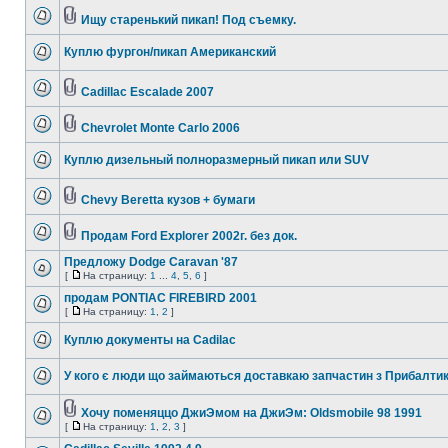
Ищу старенький пикап! Под съемку.
Куплю фургон/пикап Американский
Cadillac Escalade 2007
Chevrolet Monte Carlo 2006
Куплю дизельный полноразмерный пикап или SUV
Chevy Beretta кузов + бумаги
Продам Ford Explorer 2002г. без док.
Предложу Dodge Caravan '87
[
На страницу:
1
...
4
,
5
,
6
]
продам PONTIAC FIREBIRD 2001
[
На страницу:
1
,
2
]
Куплю документы на Cadilac
У кого є люди що займаються доставкаю запчастин з Прибалти
Хочу поменяццо ДжиЭмом на ДжиЭм: Oldsmobile 98 1991
[
На страницу:
1
,
2
,
3
]