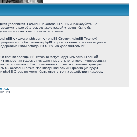
ующими условиями. Если вы не согласны с ними, пожалуйста, не
 уведомить вас об этом, однако с вашей стороны было бы
условий означает ваше согласие с ними.
 phpBB», «www.phpbb.com», «phpBB Group», «phpBB Teams»),
программного обеспечения phpBB строго связаны с организацией и
содержания и/или поведения в них. За дополнительной
и и прочих сообщений, которые могут нарушить законы вашей
огут привести к вашему немедленному отключению от конференции,
ия такой политики. Вы соглашаетесь с тем, что администраторы
ель вы согласны с тем, что введённая вами информация будет
ни phpBB Group не может быть ответственна за действия хакеров,
com.ua
.
ушения.