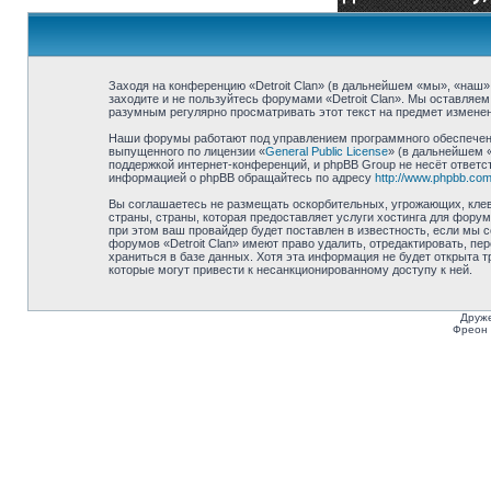
Заходя на конференцию «Detroit Clan» (в дальнейшем «мы», «наш», «
заходите и не пользуйтесь форумами «Detroit Clan». Мы оставляем
разумным регулярно просматривать этот текст на предмет изменени
Наши форумы работают под управлением программного обеспечени
выпущенного по лицензии «
General Public License
» (в дальнейшем 
поддержкой интернет-конференций, и phpBB Group не несёт ответст
информацией о phpBB обращайтесь по адресу
http://www.phpbb.com
Вы соглашаетесь не размещать оскорбительных, угрожающих, клев
страны, страны, которая предоставляет услуги хостинга для фору
при этом ваш провайдер будет поставлен в известность, если мы 
форумов «Detroit Clan» имеют право удалить, отредактировать, п
храниться в базе данных. Хотя эта информация не будет открыта т
которые могут привести к несанкционированному доступу к ней.
Друже
Фреон 