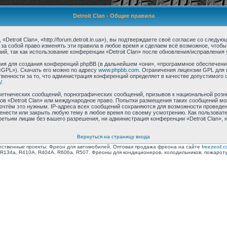
Detroit Clan - Общие правила
Detroit Clan», «http://forum.detroit.in.ua»), вы подтверждаете своё согласие со след
 за собой право изменять эти правила в любое время и сделаем всё возможное, чтобы
й, так как использование конференции «Detroit Clan» после обновления/исправления 
я для создания конференций phpBB (в дальнейшем «они», «программное обеспечение
«GPL»). Скачать его можно по адресу
www.phpbb.com
. Ограничения лицензии GPL для 
венности за то, что администрация конференций определяет в качестве допустимого 
/
.
етнических сообщений, порнографических сообщений, призывов к национальной розн
мов «Detroit Clan» или международное право. Попытки размещения таких сообщений м
сочтём это нужным. IP-адреса всех сообщений сохраняются для возможности проведен
еренести или закрыть любую тему в любое время по своему усмотрению. Как пользоват
ретьим лицам без вашего разрешения, ни администрация конференции «Detroit Clan», 
Вернуться на страницу входа
ственные проекты: Фреон для автомобилей, Оптовая продажа фреона на сайте
freezeoil.
R134a, R410A, R404A, R606a, R507. Фреоны для кондиционеров, холодильников, пожарот