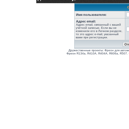
Имя пользователя:
Адрес email:
Адрес email, связанный с вашей
учётной записью. Если вы не
изменили его в Личном разделе,
то это адрес e-mail, указанный
вами при регистрации.
Дружественные проекты: Фреон для автом
Фреон R134a, R410A, R404A, R606a, R507.