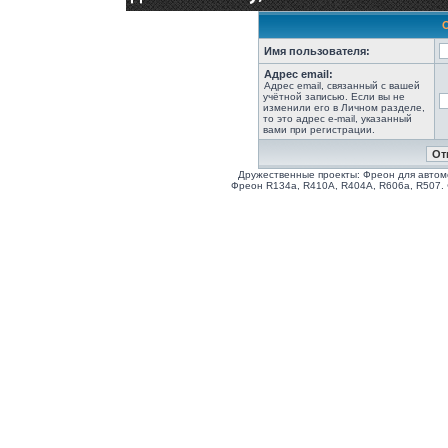
Имя пользователя:
Адрес email:
Адрес email, связанный с вашей
учётной записью. Если вы не
изменили его в Личном разделе,
то это адрес e-mail, указанный
вами при регистрации.
Дружественные проекты: Фреон для автом
Фреон R134a, R410A, R404A, R606a, R507.