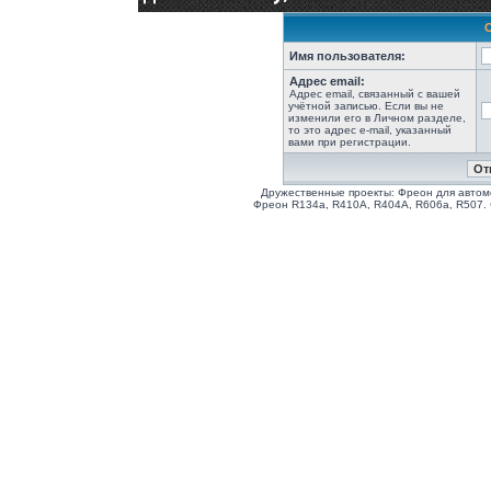
Имя пользователя:
Адрес email:
Адрес email, связанный с вашей
учётной записью. Если вы не
изменили его в Личном разделе,
то это адрес e-mail, указанный
вами при регистрации.
Дружественные проекты: Фреон для автом
Фреон R134a, R410A, R404A, R606a, R507.