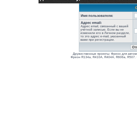
Имя пользователя:
Адрес email:
Адрес email, связанный с вашей
учётной записью. Если вы не
изменили его в Личном разделе,
то это адрес e-mail, указанный
вами при регистрации.
Дружественные проекты: Фреон для автом
Фреон R134a, R410A, R404A, R606a, R507.