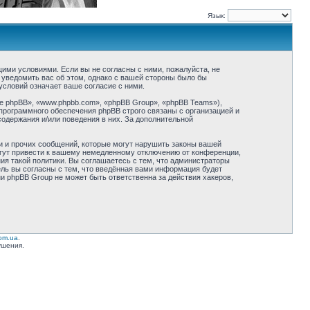
Язык:
ующими условиями. Если вы не согласны с ними, пожалуйста, не
 уведомить вас об этом, однако с вашей стороны было бы
условий означает ваше согласие с ними.
 phpBB», «www.phpbb.com», «phpBB Group», «phpBB Teams»),
программного обеспечения phpBB строго связаны с организацией и
содержания и/или поведения в них. За дополнительной
и и прочих сообщений, которые могут нарушить законы вашей
огут привести к вашему немедленному отключению от конференции,
ия такой политики. Вы соглашаетесь с тем, что администраторы
ель вы согласны с тем, что введённая вами информация будет
ни phpBB Group не может быть ответственна за действия хакеров,
com.ua
.
ушения.