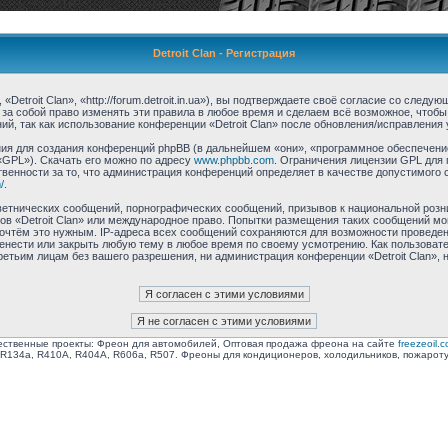
Detroit Clan - Регистрация
Detroit Clan», «http://forum.detroit.in.ua»), вы подтверждаете своё согласие со след
 за собой право изменять эти правила в любое время и сделаем всё возможное, чтобы
й, так как использование конференции «Detroit Clan» после обновления/исправления 
я для создания конференций phpBB (в дальнейшем «они», «программное обеспечение
«GPL»). Скачать его можно по адресу
www.phpbb.com
. Ограничения лицензии GPL для 
венности за то, что администрация конференций определяет в качестве допустимого 
/
.
етнических сообщений, порнографических сообщений, призывов к национальной розн
мов «Detroit Clan» или международное право. Попытки размещения таких сообщений м
сочтём это нужным. IP-адреса всех сообщений сохраняются для возможности проведен
еренести или закрыть любую тему в любое время по своему усмотрению. Как пользоват
ретьим лицам без вашего разрешения, ни администрация конференции «Detroit Clan», 
ственные проекты: Фреон для автомобилей, Оптовая продажа фреона на сайте
freezeoil.
R134a, R410A, R404A, R606a, R507. Фреоны для кондиционеров, холодильников, пожарот