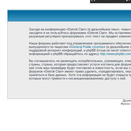
Заходя на конференцию «Detroit Clan» (в дальнейшем «мы», «наш», «
заходите и не пользуйтесь форумами «Detroit Clan». Мы оставляем
разумным регулярно просматривать этот текст на предмет изменени
Наши форумы работают под управлением программного обеспечени
выпущенного по лицензии «
General Public License
» (в дальнейшем 
поддержкой интернет-конференций, и phpBB Group не несёт ответст
информацией о phpBB обращайтесь по адресу
http://www.phpbb.com
Вы соглашаетесь не размещать оскорбительных, угрожающих, клев
страны, страны, которая предоставляет услуги хостинга для фору
при этом ваш провайдер будет поставлен в известность, если мы 
форумов «Detroit Clan» имеют право удалить, отредактировать, п
храниться в базе данных. Хотя эта информация не будет открыта т
которые могут привести к несанкционированному доступу к ней.
Друже
Фреон 