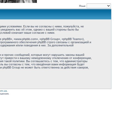
Язык:
ующими условиями. Если вы не согласны с ними, пожалуйста, не
 уведомить вас об этом, однако с вашей стороны было бы
условий означает ваше согласие с ними.
 phpBB», «www.phpbb.com», «phpBB Group», «phpBB Teams»),
программного обеспечения phpBB строго связаны с организацией и
содержания и/или поведения в них. За дополнительной
и и прочих сообщений, которые могут нарушить законы вашей
огут привести к вашему немедленному отключению от конференции,
ия такой политики. Вы соглашаетесь с тем, что администраторы
ель вы согласны с тем, что введённая вами информация будет
ни phpBB Group не может быть ответственна за действия хакеров,
com.ua
.
ушения.