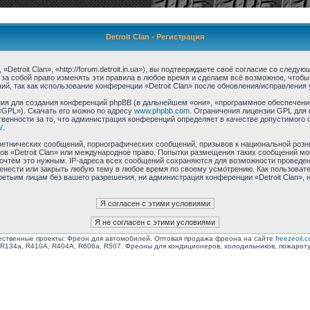
Detroit Clan - Регистрация
Detroit Clan», «http://forum.detroit.in.ua»), вы подтверждаете своё согласие со след
 за собой право изменять эти правила в любое время и сделаем всё возможное, чтобы
й, так как использование конференции «Detroit Clan» после обновления/исправления 
я для создания конференций phpBB (в дальнейшем «они», «программное обеспечение
«GPL»). Скачать его можно по адресу
www.phpbb.com
. Ограничения лицензии GPL для 
венности за то, что администрация конференций определяет в качестве допустимого 
/
.
етнических сообщений, порнографических сообщений, призывов к национальной розн
мов «Detroit Clan» или международное право. Попытки размещения таких сообщений м
сочтём это нужным. IP-адреса всех сообщений сохраняются для возможности проведен
еренести или закрыть любую тему в любое время по своему усмотрению. Как пользоват
ретьим лицам без вашего разрешения, ни администрация конференции «Detroit Clan», 
ственные проекты: Фреон для автомобилей, Оптовая продажа фреона на сайте
freezeoil.
R134a, R410A, R404A, R606a, R507. Фреоны для кондиционеров, холодильников, пожарот