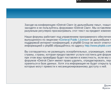
Заходя на конференцию «Detroit Clan» (в дальнейшем «мы», «наш», «
заходите и не пользуйтесь форумами «Detroit Clan». Мы оставляем
разумным регулярно просматривать этот текст на предмет изменени
Наши форумы работают под управлением программного обеспечени
выпущенного по лицензии «
General Public License
» (в дальнейшем 
поддержкой интернет-конференций, и phpBB Group не несёт ответст
информацией о phpBB обращайтесь по адресу
http://www.phpbb.com
Вы соглашаетесь не размещать оскорбительных, угрожающих, клев
страны, страны, которая предоставляет услуги хостинга для фору
при этом ваш провайдер будет поставлен в известность, если мы 
форумов «Detroit Clan» имеют право удалить, отредактировать, п
храниться в базе данных. Хотя эта информация не будет открыта т
которые могут привести к несанкционированному доступу к ней.
Друже
Фреон 