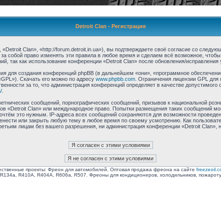
Detroit Clan - Регистрация
Detroit Clan», «http://forum.detroit.in.ua»), вы подтверждаете своё согласие со след
 за собой право изменять эти правила в любое время и сделаем всё возможное, чтобы
й, так как использование конференции «Detroit Clan» после обновления/исправления 
я для создания конференций phpBB (в дальнейшем «они», «программное обеспечение
«GPL»). Скачать его можно по адресу
www.phpbb.com
. Ограничения лицензии GPL для 
венности за то, что администрация конференций определяет в качестве допустимого 
/
.
етнических сообщений, порнографических сообщений, призывов к национальной розн
мов «Detroit Clan» или международное право. Попытки размещения таких сообщений м
сочтём это нужным. IP-адреса всех сообщений сохраняются для возможности проведен
еренести или закрыть любую тему в любое время по своему усмотрению. Как пользоват
ретьим лицам без вашего разрешения, ни администрация конференции «Detroit Clan», 
ственные проекты: Фреон для автомобилей, Оптовая продажа фреона на сайте
freezeoil.
R134a, R410A, R404A, R606a, R507. Фреоны для кондиционеров, холодильников, пожарот