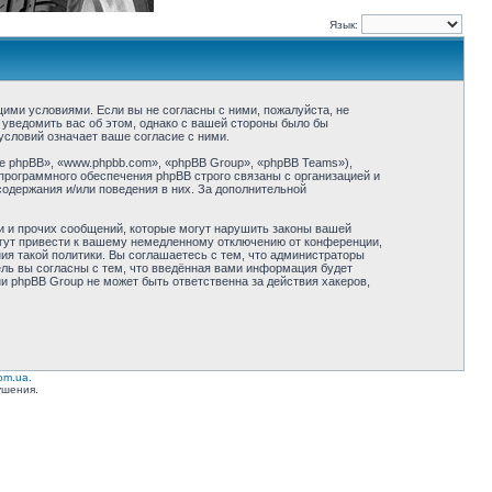
Язык:
ующими условиями. Если вы не согласны с ними, пожалуйста, не
 уведомить вас об этом, однако с вашей стороны было бы
условий означает ваше согласие с ними.
 phpBB», «www.phpbb.com», «phpBB Group», «phpBB Teams»),
программного обеспечения phpBB строго связаны с организацией и
содержания и/или поведения в них. За дополнительной
и и прочих сообщений, которые могут нарушить законы вашей
огут привести к вашему немедленному отключению от конференции,
ия такой политики. Вы соглашаетесь с тем, что администраторы
ель вы согласны с тем, что введённая вами информация будет
ни phpBB Group не может быть ответственна за действия хакеров,
com.ua
.
ушения.