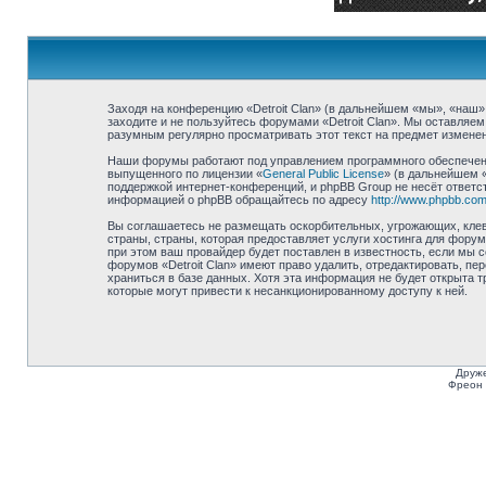
Заходя на конференцию «Detroit Clan» (в дальнейшем «мы», «наш», «
заходите и не пользуйтесь форумами «Detroit Clan». Мы оставляем
разумным регулярно просматривать этот текст на предмет изменени
Наши форумы работают под управлением программного обеспечени
выпущенного по лицензии «
General Public License
» (в дальнейшем 
поддержкой интернет-конференций, и phpBB Group не несёт ответст
информацией о phpBB обращайтесь по адресу
http://www.phpbb.com
Вы соглашаетесь не размещать оскорбительных, угрожающих, клев
страны, страны, которая предоставляет услуги хостинга для фору
при этом ваш провайдер будет поставлен в известность, если мы 
форумов «Detroit Clan» имеют право удалить, отредактировать, п
храниться в базе данных. Хотя эта информация не будет открыта т
которые могут привести к несанкционированному доступу к ней.
Друже
Фреон 