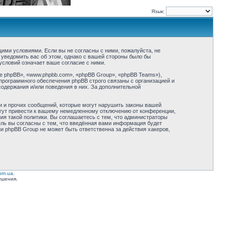
Язык:
ующими условиями. Если вы не согласны с ними, пожалуйста, не
 уведомить вас об этом, однако с вашей стороны было бы
условий означает ваше согласие с ними.
 phpBB», «www.phpbb.com», «phpBB Group», «phpBB Teams»),
программного обеспечения phpBB строго связаны с организацией и
содержания и/или поведения в них. За дополнительной
и и прочих сообщений, которые могут нарушить законы вашей
огут привести к вашему немедленному отключению от конференции,
ия такой политики. Вы соглашаетесь с тем, что администраторы
ель вы согласны с тем, что введённая вами информация будет
ни phpBB Group не может быть ответственна за действия хакеров,
com.ua
.
ушения.