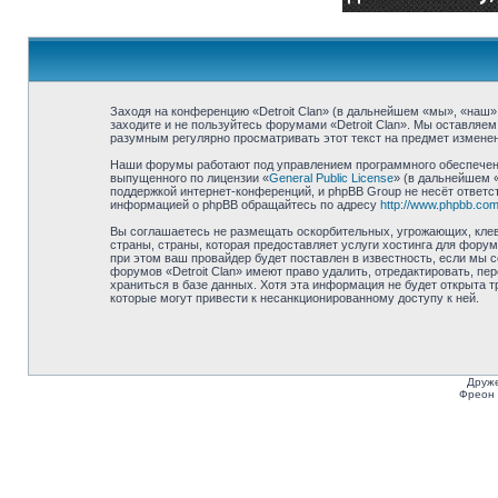
Заходя на конференцию «Detroit Clan» (в дальнейшем «мы», «наш», «
заходите и не пользуйтесь форумами «Detroit Clan». Мы оставляем
разумным регулярно просматривать этот текст на предмет изменени
Наши форумы работают под управлением программного обеспечени
выпущенного по лицензии «
General Public License
» (в дальнейшем 
поддержкой интернет-конференций, и phpBB Group не несёт ответст
информацией о phpBB обращайтесь по адресу
http://www.phpbb.com
Вы соглашаетесь не размещать оскорбительных, угрожающих, клев
страны, страны, которая предоставляет услуги хостинга для фору
при этом ваш провайдер будет поставлен в известность, если мы 
форумов «Detroit Clan» имеют право удалить, отредактировать, п
храниться в базе данных. Хотя эта информация не будет открыта т
которые могут привести к несанкционированному доступу к ней.
Друже
Фреон 