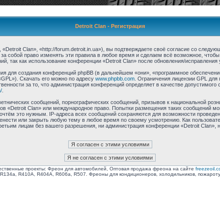
Detroit Clan - Регистрация
Detroit Clan», «http://forum.detroit.in.ua»), вы подтверждаете своё согласие со след
 за собой право изменять эти правила в любое время и сделаем всё возможное, чтобы
й, так как использование конференции «Detroit Clan» после обновления/исправления 
я для создания конференций phpBB (в дальнейшем «они», «программное обеспечение
«GPL»). Скачать его можно по адресу
www.phpbb.com
. Ограничения лицензии GPL для 
венности за то, что администрация конференций определяет в качестве допустимого 
/
.
етнических сообщений, порнографических сообщений, призывов к национальной розн
мов «Detroit Clan» или международное право. Попытки размещения таких сообщений м
сочтём это нужным. IP-адреса всех сообщений сохраняются для возможности проведен
еренести или закрыть любую тему в любое время по своему усмотрению. Как пользоват
ретьим лицам без вашего разрешения, ни администрация конференции «Detroit Clan», 
ственные проекты: Фреон для автомобилей, Оптовая продажа фреона на сайте
freezeoil.
R134a, R410A, R404A, R606a, R507. Фреоны для кондиционеров, холодильников, пожарот