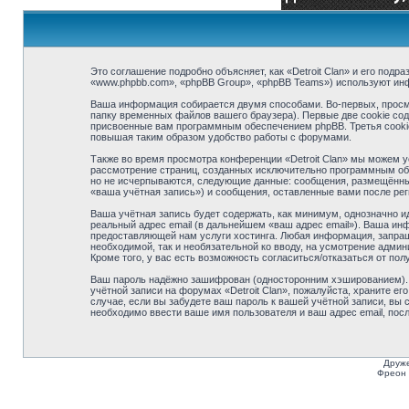
Это соглашение подробно объясняет, как «Detroit Clan» и его подра
«www.phpbb.com», «phpBB Group», «phpBB Teams») используют ин
Ваша информация собирается двумя способами. Во-первых, просмо
папку временных файлов вашего браузера). Первые две cookie сод
присвоенные вам программным обеспечением phpBB. Третья cookie 
повышая таким образом удобство работы с форумами.
Также во время просмотра конференции «Detroit Clan» мы можем у
рассмотрение страниц, созданных исключительно программным об
но не исчерпываются, следующие данные: сообщения, размещённые
«ваша учётная запись») и сообщения, оставленные вами после ре
Ваша учётная запись будет содержать, как минимум, однозначно 
реальный адрес email (в дальнейшем «ваш адрес email»). Ваша ин
предоставляющей нам услуги хостинга. Любая информация, запраши
необходимой, так и необязательной ко вводу, на усмотрение админ
Кроме того, у вас есть возможность согласиться/отказаться от 
Ваш пароль надёжно зашифрован (односторонним хэшированием). О
учётной записи на форумах «Detroit Clan», пожалуйста, храните его
случае, если вы забудете ваш пароль к вашей учётной записи, в
необходимо ввести ваше имя пользователя и ваш адрес email, пос
Друже
Фреон 