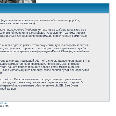
hpBB (в дальнейшем «они», «программное обеспечение phpBB»,
йшем «ваша информация»).
ого числа cookies (небольшие текстовые файлы, загружаемые в
анонимной сессии (в дальнейшем «session-id»), автоматически
пользоваться для хранения информации о прочтённых вами темах,
 они выходят за рамки этого документа, целью которого является
е, которые вы отправляете на форум. Этими данными могут быть,
ые при регистрации в конференции «Detroit Clan» (в дальнейшем
оль для входа под вашей учётной записью (далее «ваш пароль») и
о защите компьютерной информации, применяемыми в стране,
еля, вашего пароля и вашего адреса email, может быть как
ь, какая информация из вашей учётной записи будет общедоступна.
B.
их сайтах. Ваш пароль является средством доступа к вашей
up, ни другое третье лицо не вправе спрашивать ваш пароль. В
усмотренной программным обеспечением phpBB. Вам будет
тной записи.
com.ua
.
ушения.