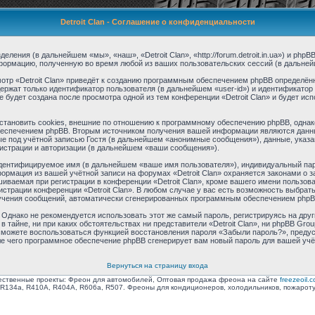
Detroit Clan - Соглашение о конфиденциальности
зделения (в дальнейшем «мы», «наш», «Detroit Clan», «http://forum.detroit.in.ua») и p
формацию, полученную во время любой из ваших пользовательских сессий (в дальне
тр «Detroit Clan» приведёт к созданию программным обеспечением phpBB определённ
ержат только идентификатор пользователя (в дальнейшем «user-id») и идентификатор 
будет создана после просмотра одной из тем конференции «Detroit Clan» и будет ис
становить cookies, внешние по отношению к программному обеспечению phpBB, однако
еспечением phpBB. Вторым источником получения вашей информации являются данны
 под учётной записью Гостя (в дальнейшем «анонимные сообщения»), данные, указанн
гистрации и авторизации (в дальнейшем «ваши сообщения»).
идентифицируемое имя (в дальнейшем «ваше имя пользователя»), индивидуальный пар
формация из вашей учётной записи на форумах «Detroit Clan» охраняется законами 
ваемая при регистрации в конференции «Detroit Clan», кроме вашего имени пользоват
истрации конференции «Detroit Clan». В любом случае у вас есть возможность выбрат
получения сообщений, автоматически сгенерированных программным обеспечением phpB
днако не рекомендуется использовать этот же самый пароль, регистрируясь на друг
 в тайне, ни при каких обстоятельствах ни представители «Detroit Clan», ни phpBB Gro
ы сможете воспользоваться функцией восстановления пароля «Забыли пароль?», пред
ле чего программное обеспечение phpBB сгенерирует вам новый пароль для вашей учё
Вернуться на страницу входа
ственные проекты: Фреон для автомобилей, Оптовая продажа фреона на сайте
freezeoil.
R134a, R410A, R404A, R606a, R507. Фреоны для кондиционеров, холодильников, пожарот