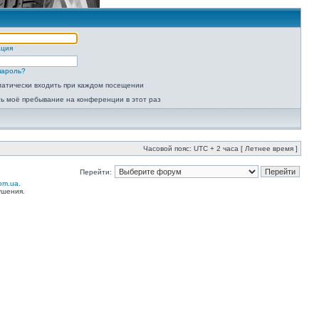
ация
пароль?
атически входить при каждом посещении
ь моё пребывание на конференции в этот раз
Часовой пояс: UTC + 2 часа [ Летнее время ]
Перейти:
com.ua
.
ушения.