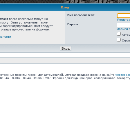
Вход
Имя пользователя:
мает всего несколько минут, но
Регистр
 могут быть установлены также
Пароль:
м зарегистрироваться, вам следует
Забыли 
что ваше присутствие на форумах
Автом
льности
Скрыт
ственные проекты: Фреон для автомобилей, Оптовая продажа фреона на сайте
freezeoil.
R134a, R410A, R404A, R606a, R507. Фреоны для кондиционеров, холодильников, пожарот