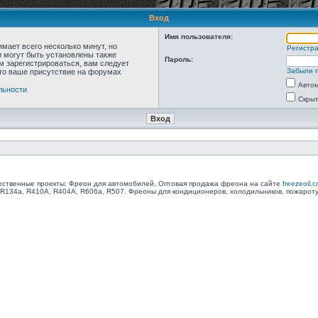
Вход
Имя пользователя:
мает всего несколько минут, но
Регистр
 могут быть установлены также
Пароль:
м зарегистрироваться, вам следует
Забыли 
что ваше присутствие на форумах
Автом
льности
Скрыт
ственные проекты: Фреон для автомобилей, Оптовая продажа фреона на сайте
freezeoil.
R134a, R410A, R404A, R606a, R507. Фреоны для кондиционеров, холодильников, пожарот