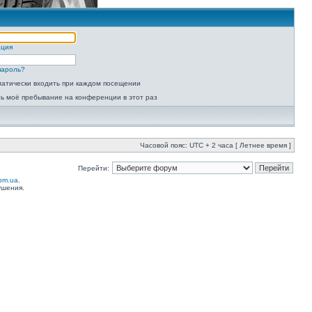
ация
пароль?
атически входить при каждом посещении
ь моё пребывание на конференции в этот раз
Часовой пояс: UTC + 2 часа [ Летнее время ]
Перейти:
com.ua
.
ушения.