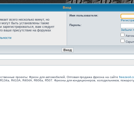
Вход
Имя пользователя:
мает всего несколько минут, но
Регистр
 могут быть установлены также
Пароль:
м зарегистрироваться, вам следует
Забыли 
что ваше присутствие на форумах
Автом
льности
Скрыт
ственные проекты: Фреон для автомобилей, Оптовая продажа фреона на сайте
freezeoil.
R134a, R410A, R404A, R606a, R507. Фреоны для кондиционеров, холодильников, пожарот