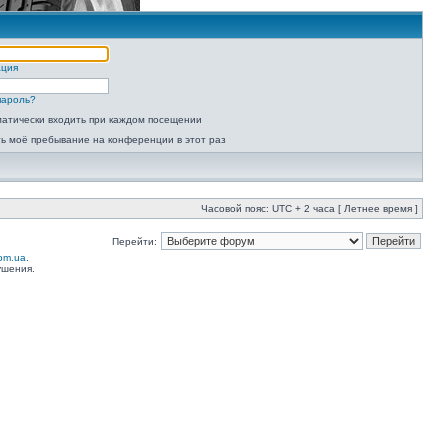
ация
пароль?
атически входить при каждом посещении
ь моё пребывание на конференции в этот раз
Часовой пояс: UTC + 2 часа [ Летнее время ]
Перейти:
com.ua
.
ушения.