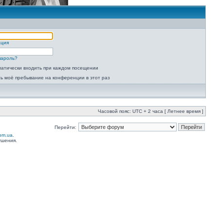
ация
пароль?
атически входить при каждом посещении
ь моё пребывание на конференции в этот раз
Часовой пояс: UTC + 2 часа [ Летнее время ]
Перейти:
com.ua
.
ушения.