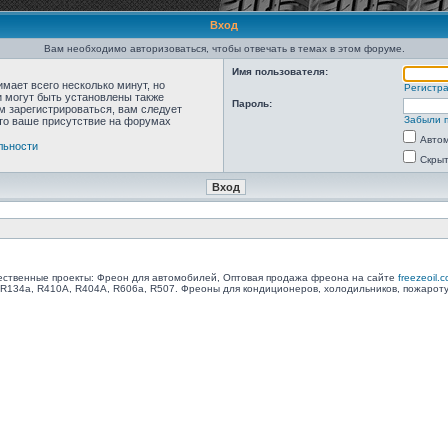
Вход
Вам необходимо авторизоваться, чтобы отвечать в темах в этом форуме.
Имя пользователя:
мает всего несколько минут, но
Регистр
 могут быть установлены также
Пароль:
м зарегистрироваться, вам следует
Забыли 
что ваше присутствие на форумах
Автом
льности
Скрыт
ственные проекты: Фреон для автомобилей, Оптовая продажа фреона на сайте
freezeoil.
R134a, R410A, R404A, R606a, R507. Фреоны для кондиционеров, холодильников, пожарот