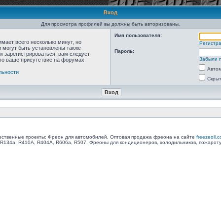
Вход
Для просмотра профилей вы должны быть авторизованы.
Имя пользователя:
мает всего несколько минут, но
Регистр
 могут быть установлены также
Пароль:
м зарегистрироваться, вам следует
Забыли 
что ваше присутствие на форумах
Автом
льности
Скрыт
ственные проекты: Фреон для автомобилей, Оптовая продажа фреона на сайте
freezeoil.
R134a, R410A, R404A, R606a, R507. Фреоны для кондиционеров, холодильников, пожарот