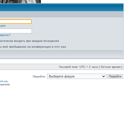
ация
пароль?
атически входить при каждом посещении
ь моё пребывание на конференции в этот раз
Часовой пояс: UTC + 2 часа [ Летнее время ]
Перейти:
com.ua
.
ушения.