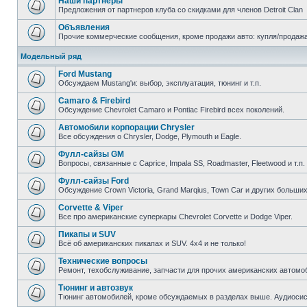
Наши партнеры
Предложения от партнеров клуба со скидками для членов Detroit Clan
Объявления
Прочие коммерческие сообщения, кроме продажи авто: купля/продажа з
Модельный ряд
Ford Mustang
Обсуждаем Mustang'и: выбор, эксплуатация, тюнинг и т.п.
Camaro & Firebird
Обсуждение Chevrolet Camaro и Pontiac Firebird всех поколений.
Автомобили корпорации Chrysler
Все обсуждения о Chrysler, Dodge, Plymouth и Eagle.
Фулл-сайзы GM
Вопросы, связанные с Caprice, Impala SS, Roadmaster, Fleetwood и т.п.
Фулл-сайзы Ford
Обсуждение Crown Victoria, Grand Marqius, Town Car и других больших
Corvette & Viper
Все про американские суперкары Chevrolet Corvette и Dodge Viper.
Пикапы и SUV
Всё об американских пикапах и SUV. 4х4 и не только!
Технические вопросы
Ремонт, техобслуживание, запчасти для прочих американских автомо
Тюнинг и автозвук
Тюнинг автомобилей, кроме обсуждаемых в разделах выше. Аудиосис