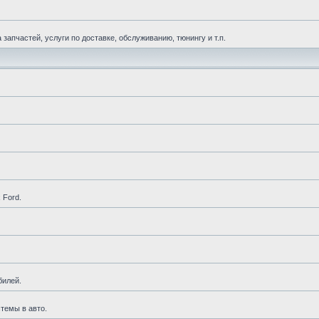
апчастей, услуги по доставке, обслуживанию, тюнингу и т.п.
 Ford.
билей.
темы в авто.