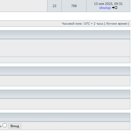
13 ноя 2015, 09:31
22
788
shurup
Часовой пояс: UTC + 2 часа [ Летнее время ]
и