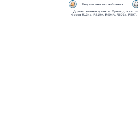
Непрочитанные сообщения
Дружественные проекты: Фреон для автом
Фреон R134a, R410A, R404A, R606a, R507.