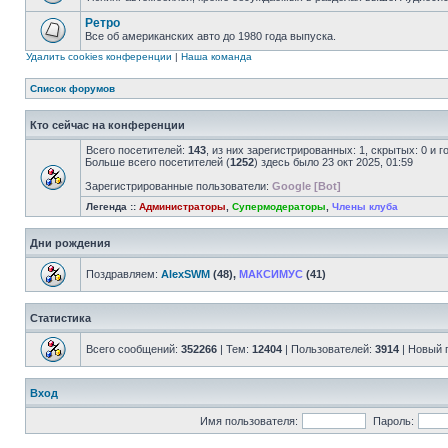
Ретро
Все об американских авто до 1980 года выпуска.
Удалить cookies конференции
|
Наша команда
Список форумов
Кто сейчас на конференции
Всего посетителей:
143
, из них зарегистрированных: 1, скрытых: 0 и 
Больше всего посетителей (
1252
) здесь было 23 окт 2025, 01:59
Зарегистрированные пользователи:
Google [Bot]
Легенда ::
Администраторы
,
Супермодераторы
,
Члены клуба
Дни рождения
Поздравляем:
AlexSWM
(48),
МАКСИМУС
(41)
Статистика
Всего сообщений:
352266
| Тем:
12404
| Пользователей:
3914
| Новый 
Вход
Имя пользователя:
Пароль: