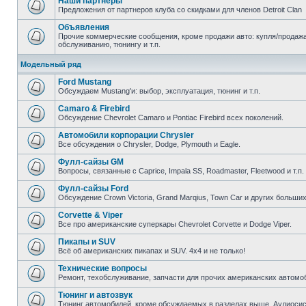
Наши партнеры
Предложения от партнеров клуба со скидками для членов Detroit Clan
Объявления
Прочие коммерческие сообщения, кроме продажи авто: купля/продажа 
обслуживанию, тюнингу и т.п.
Модельный ряд
Ford Mustang
Обсуждаем Mustang'и: выбор, эксплуатация, тюнинг и т.п.
Camaro & Firebird
Обсуждение Chevrolet Camaro и Pontiac Firebird всех поколений.
Автомобили корпорации Chrysler
Все обсуждения о Chrysler, Dodge, Plymouth и Eagle.
Фулл-сайзы GM
Вопросы, связанные с Caprice, Impala SS, Roadmaster, Fleetwood и т.п.
Фулл-сайзы Ford
Обсуждение Crown Victoria, Grand Marqius, Town Car и других больших
Corvette & Viper
Все про американские суперкары Chevrolet Corvette и Dodge Viper.
Пикапы и SUV
Всё об американских пикапах и SUV. 4х4 и не только!
Технические вопросы
Ремонт, техобслуживание, запчасти для прочих американских автомо
Тюнинг и автозвук
Тюнинг автомобилей, кроме обсуждаемых в разделах выше. Аудиосис