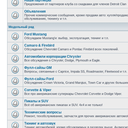
Наши партнеры
Предложения от партнеров клуба со скидками для членов Detroit Clan
Объявления
Прочие коммерческие сообщения, кроме продажи авто: купля/продажа 
обслуживанию, тюнингу и т.п.
Модельный ряд
Ford Mustang
Обсуждаем Mustang'и: выбор, эксплуатация, тюнинг и т.п.
Camaro & Firebird
Обсуждение Chevrolet Camaro и Pontiac Firebird всех поколений.
Автомобили корпорации Chrysler
Все обсуждения о Chrysler, Dodge, Plymouth и Eagle.
Фулл-сайзы GM
Вопросы, связанные с Caprice, Impala SS, Roadmaster, Fleetwood и т.п.
Фулл-сайзы Ford
Обсуждение Crown Victoria, Grand Marqius, Town Car и других больших
Corvette & Viper
Все про американские суперкары Chevrolet Corvette и Dodge Viper.
Пикапы и SUV
Всё об американских пикапах и SUV. 4х4 и не только!
Технические вопросы
Ремонт, техобслуживание, запчасти для прочих американских автомо
Тюнинг и автозвук
Тюнинг автомобилей, кроме обсуждаемых в разделах выше. Аудиосис