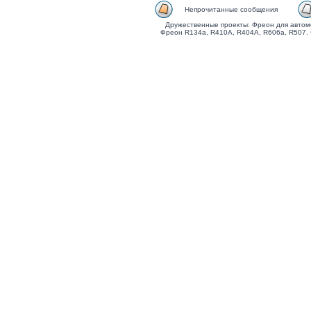
Непрочитанные сообщения
Дружественные проекты: Фреон для автом
Фреон R134a, R410A, R404A, R606a, R507.