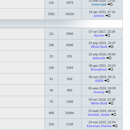
15 ноя 2020, 23:51
116
2979
motorstate
19 авг 2022, 07:15
3381
34226
artmen
07 окт 2017, 22:09
111
3068
Артем
23 апр 2019, 18:47
286
6698
White Bulk
18 апр 2018, 09:00
20
281
akkustik
08 дек 2021, 16:24
165
3184
Brougham
06 ноя 2023, 09:11
41
509
AVEN
06 июн 2018, 09:08
46
869
shurup
03 окт 2018, 22:38
70
1468
White Bulk
10 май 2024, 06:42
986
20484
kendall_dealer
24 ноя 2015, 22:54
150
2139
Капитан Улитка