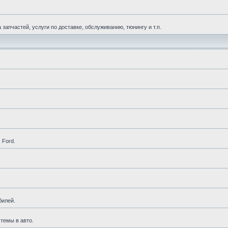
апчастей, услуги по доставке, обслуживанию, тюнингу и т.п.
 Ford.
билей.
темы в авто.