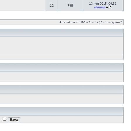
13 ноя 2015, 09:31
22
788
shurup
Часовой пояс: UTC + 2 часа [ Летнее время ]
и