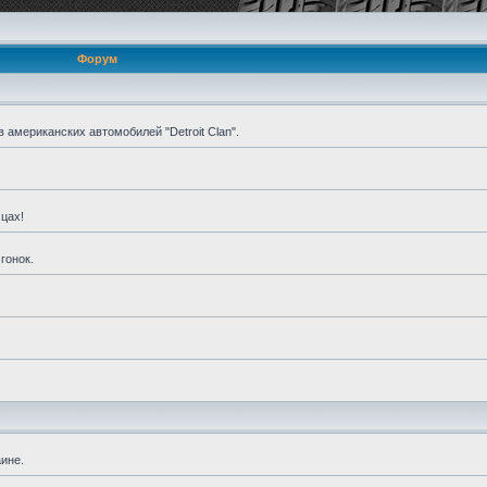
Форум
американских автомобилей "Detroit Clan".
цах!
гонок.
ине.