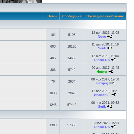
Темы
Сообщения
Последнее сообщение
12 ноя 2021, 11:08
181
5105
Novo
11 дек 2020, 13:19
603
18120
Serik
12 окт 2021, 19:04
405
34682
Diesel-OK
20 апр 2017, 11:48
303
5749
Hunter
08 ноя 2017, 19:30
70
2634
alexgrig
12 авг 2021, 01:21
1033
29826
Иванович
06 янв 2021, 09:52
1243
57442
Serik
15 июл 2026, 15:14
1389
57356
Diesel-OK