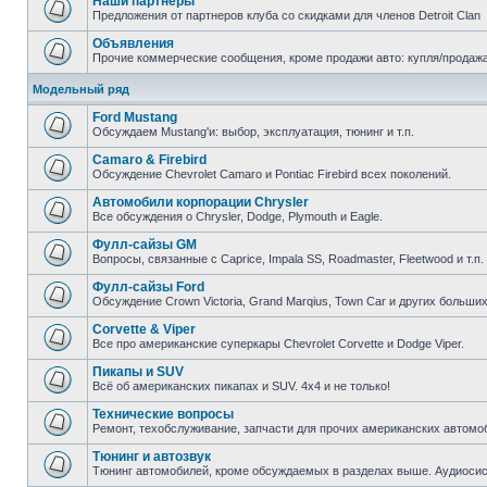
Наши партнеры
Предложения от партнеров клуба со скидками для членов Detroit Clan
Объявления
Прочие коммерческие сообщения, кроме продажи авто: купля/продажа з
Модельный ряд
Ford Mustang
Обсуждаем Mustang'и: выбор, эксплуатация, тюнинг и т.п.
Camaro & Firebird
Обсуждение Chevrolet Camaro и Pontiac Firebird всех поколений.
Автомобили корпорации Chrysler
Все обсуждения о Chrysler, Dodge, Plymouth и Eagle.
Фулл-сайзы GM
Вопросы, связанные с Caprice, Impala SS, Roadmaster, Fleetwood и т.п.
Фулл-сайзы Ford
Обсуждение Crown Victoria, Grand Marqius, Town Car и других больших
Corvette & Viper
Все про американские суперкары Chevrolet Corvette и Dodge Viper.
Пикапы и SUV
Всё об американских пикапах и SUV. 4х4 и не только!
Технические вопросы
Ремонт, техобслуживание, запчасти для прочих американских автомо
Тюнинг и автозвук
Тюнинг автомобилей, кроме обсуждаемых в разделах выше. Аудиосис