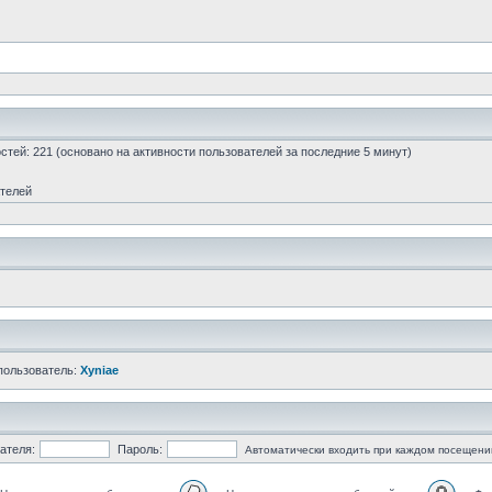
гостей: 221 (основано на активности пользователей за последние 5 минут)
ателей
пользователь:
Xyniae
ателя:
Пароль:
Автоматически входить при каждом посещени