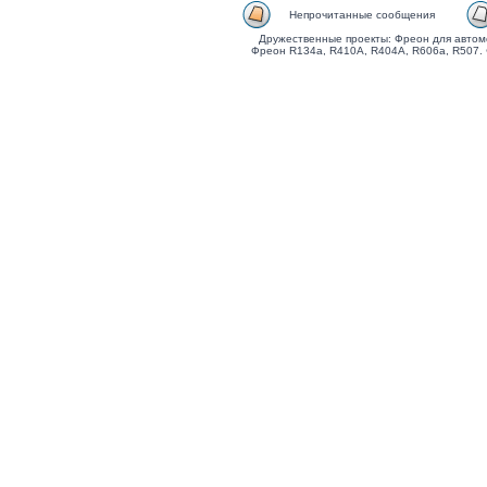
Непрочитанные сообщения
Дружественные проекты: Фреон для автом
Фреон R134a, R410A, R404A, R606a, R507.