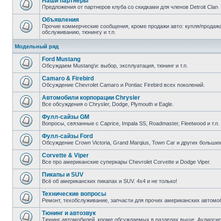
Наши партнеры
Предложения от партнеров клуба со скидками для членов Detroit Clan
Объявления
Прочие коммерческие сообщения, кроме продажи авто: купля/продажа 
обслуживанию, тюнингу и т.п.
Модельный ряд
Ford Mustang
Обсуждаем Mustang'и: выбор, эксплуатация, тюнинг и т.п.
Camaro & Firebird
Обсуждение Chevrolet Camaro и Pontiac Firebird всех поколений.
Автомобили корпорации Chrysler
Все обсуждения о Chrysler, Dodge, Plymouth и Eagle.
Фулл-сайзы GM
Вопросы, связанные с Caprice, Impala SS, Roadmaster, Fleetwood и т.п.
Фулл-сайзы Ford
Обсуждение Crown Victoria, Grand Marqius, Town Car и других больших
Corvette & Viper
Все про американские суперкары Chevrolet Corvette и Dodge Viper.
Пикапы и SUV
Всё об американских пикапах и SUV. 4х4 и не только!
Технические вопросы
Ремонт, техобслуживание, запчасти для прочих американских автомо
Тюнинг и автозвук
Тюнинг автомобилей, кроме обсуждаемых в разделах выше. Аудиосис