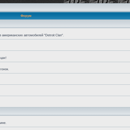
Форум
американских автомобилей "Detroit Clan".
цах!
гонок.
ине.