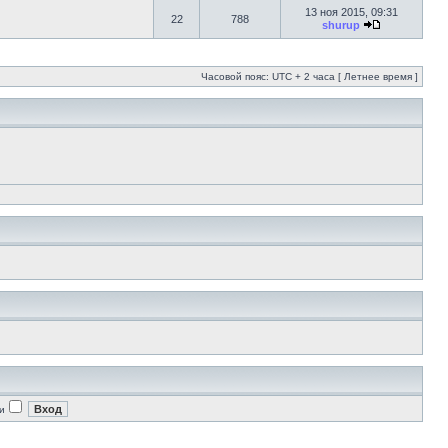
13 ноя 2015, 09:31
22
788
shurup
Часовой пояс: UTC + 2 часа [ Летнее время ]
и