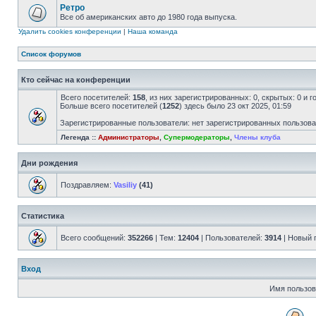
Ретро
Все об американских авто до 1980 года выпуска.
Удалить cookies конференции
|
Наша команда
Список форумов
Кто сейчас на конференции
Всего посетителей:
158
, из них зарегистрированных: 0, скрытых: 0 и 
Больше всего посетителей (
1252
) здесь было 23 окт 2025, 01:59
Зарегистрированные пользователи: нет зарегистрированных пользов
Легенда ::
Администраторы
,
Супермодераторы
,
Члены клуба
Дни рождения
Поздравляем:
Vasiliy
(41)
Статистика
Всего сообщений:
352266
| Тем:
12404
| Пользователей:
3914
| Новый 
Вход
Имя пользов