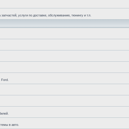
апчастей, услуги по доставке, обслуживанию, тюнингу и т.п.
 Ford.
билей.
темы в авто.