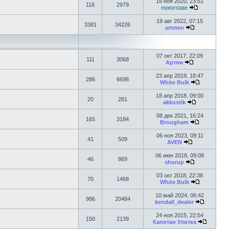
15 ноя 2020, 23:51
116
2979
motorstate
19 авг 2022, 07:15
3381
34226
artmen
07 окт 2017, 22:09
111
3068
Артем
23 апр 2019, 18:47
286
6698
White Bulk
18 апр 2018, 09:00
20
281
akkustik
08 дек 2021, 16:24
165
3184
Brougham
06 ноя 2023, 09:11
41
509
AVEN
06 июн 2018, 09:08
46
869
shurup
03 окт 2018, 22:38
70
1468
White Bulk
10 май 2024, 06:42
986
20484
kendall_dealer
24 ноя 2015, 22:54
150
2139
Капитан Улитка