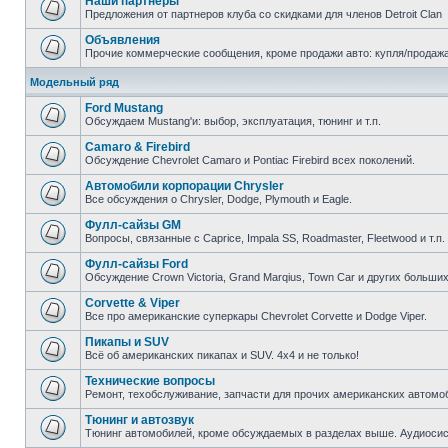
Наши партнеры
Предложения от партнеров клуба со скидками для членов Detroit Clan
Объявления
Прочие коммерческие сообщения, кроме продажи авто: купля/продажа з
Модельный ряд
Ford Mustang
Обсуждаем Mustang'и: выбор, эксплуатация, тюнинг и т.п.
Camaro & Firebird
Обсуждение Chevrolet Camaro и Pontiac Firebird всех поколений.
Автомобили корпорации Chrysler
Все обсуждения о Chrysler, Dodge, Plymouth и Eagle.
Фулл-сайзы GM
Вопросы, связанные с Caprice, Impala SS, Roadmaster, Fleetwood и т.п.
Фулл-сайзы Ford
Обсуждение Crown Victoria, Grand Marqius, Town Car и других больших
Corvette & Viper
Все про американские суперкары Chevrolet Corvette и Dodge Viper.
Пикапы и SUV
Всё об американских пикапах и SUV. 4х4 и не только!
Технические вопросы
Ремонт, техобслуживание, запчасти для прочих американских автомо
Тюнинг и автозвук
Тюнинг автомобилей, кроме обсуждаемых в разделах выше. Аудиосис