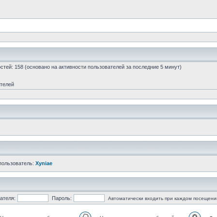
гостей: 158 (основано на активности пользователей за последние 5 минут)
ателей
пользователь:
Xyniae
ателя:
Пароль:
Автоматически входить при каждом посещени