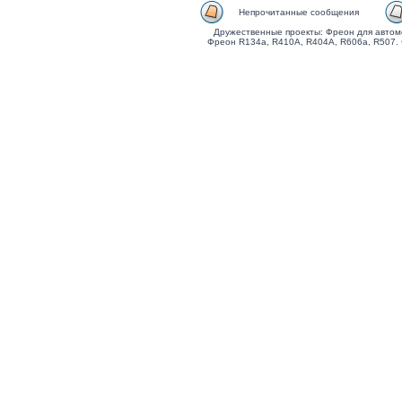
Непрочитанные сообщения
Дружественные проекты: Фреон для автом
Фреон R134a, R410A, R404A, R606a, R507.