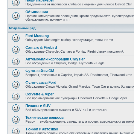
Наши партнеры
Предложения от партнеров клуба со скидками для членов Detroit Clan
Объявления
Прочие коммерческие сообщения, кроме продажи авто: купля/продажа 
обслуживанию, тюнингу и т.п.
Модельный ряд
Ford Mustang
Обсуждаем Mustang'и: выбор, эксплуатация, тюнинг и т.п.
Camaro & Firebird
Обсуждение Chevrolet Camaro и Pontiac Firebird всех поколений.
Автомобили корпорации Chrysler
Все обсуждения о Chrysler, Dodge, Plymouth и Eagle.
Фулл-сайзы GM
Вопросы, связанные с Caprice, Impala SS, Roadmaster, Fleetwood и т.п.
Фулл-сайзы Ford
Обсуждение Crown Victoria, Grand Marqius, Town Car и других больших
Corvette & Viper
Все про американские суперкары Chevrolet Corvette и Dodge Viper.
Пикапы и SUV
Всё об американских пикапах и SUV. 4х4 и не только!
Технические вопросы
Ремонт, техобслуживание, запчасти для прочих американских автомо
Тюнинг и автозвук
Тюнинг автомобилей, кроме обсуждаемых в разделах выше. Аудиосис