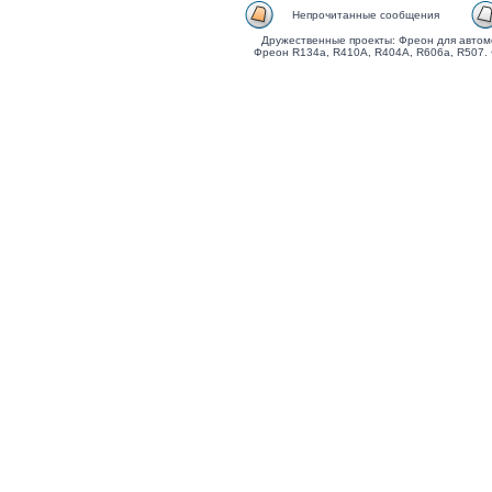
Непрочитанные сообщения
Дружественные проекты: Фреон для автом
Фреон R134a, R410A, R404A, R606a, R507.