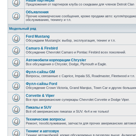
Наши партнеры
Предложения от партнеров клуба со скидками для членов Detroit Clan
Объявления
Прочие коммерческие сообщения, кроме продажи авто: купля/продажа 
обслуживанию, тюнингу и т.п.
Модельный ряд
Ford Mustang
Обсуждаем Mustang'и: выбор, эксплуатация, тюнинг и т.п.
Camaro & Firebird
Обсуждение Chevrolet Camaro и Pontiac Firebird всех поколений.
Автомобили корпорации Chrysler
Все обсуждения о Chrysler, Dodge, Plymouth и Eagle.
Фулл-сайзы GM
Вопросы, связанные с Caprice, Impala SS, Roadmaster, Fleetwood и т.п.
Фулл-сайзы Ford
Обсуждение Crown Victoria, Grand Marqius, Town Car и других больших
Corvette & Viper
Все про американские суперкары Chevrolet Corvette и Dodge Viper.
Пикапы и SUV
Всё об американских пикапах и SUV. 4х4 и не только!
Технические вопросы
Ремонт, техобслуживание, запчасти для прочих американских автомо
Тюнинг и автозвук
Тюнинг автомобилей, кроме обсуждаемых в разделах выше. Аудиосис