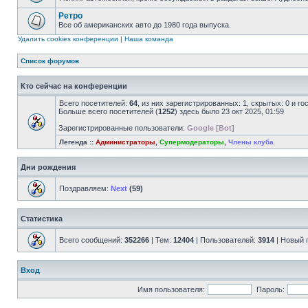
Ретро
Все об американских авто до 1980 года выпуска.
Удалить cookies конференции
|
Наша команда
Список форумов
Кто сейчас на конференции
Всего посетителей:
64
, из них зарегистрированных: 1, скрытых: 0 и г
Больше всего посетителей (
1252
) здесь было 23 окт 2025, 01:59
Зарегистрированные пользователи:
Google [Bot]
Легенда ::
Администраторы
,
Супермодераторы
,
Члены клуба
Дни рождения
Поздравляем:
Next
(59)
Статистика
Всего сообщений:
352266
| Тем:
12404
| Пользователей:
3914
| Новый 
Вход
Имя пользователя:
Пароль: