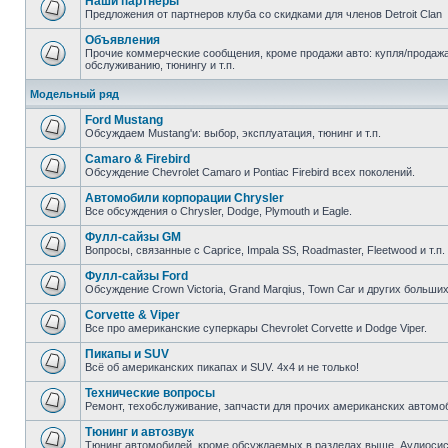
Наши партнеры
Предложения от партнеров клуба со скидками для членов Detroit Clan
Объявления
Прочие коммерческие сообщения, кроме продажи авто: купля/продажа 
обслуживанию, тюнингу и т.п.
Модельный ряд
Ford Mustang
Обсуждаем Mustang'и: выбор, эксплуатация, тюнинг и т.п.
Camaro & Firebird
Обсуждение Chevrolet Camaro и Pontiac Firebird всех поколений.
Автомобили корпорации Chrysler
Все обсуждения о Chrysler, Dodge, Plymouth и Eagle.
Фулл-сайзы GM
Вопросы, связанные с Caprice, Impala SS, Roadmaster, Fleetwood и т.п.
Фулл-сайзы Ford
Обсуждение Crown Victoria, Grand Marqius, Town Car и других больших
Corvette & Viper
Все про американские суперкары Chevrolet Corvette и Dodge Viper.
Пикапы и SUV
Всё об американских пикапах и SUV. 4х4 и не только!
Технические вопросы
Ремонт, техобслуживание, запчасти для прочих американских автомо
Тюнинг и автозвук
Тюнинг автомобилей, кроме обсуждаемых в разделах выше. Аудиосис