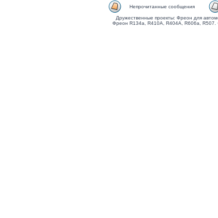
Непрочитанные сообщения
Дружественные проекты: Фреон для автом
Фреон R134a, R410A, R404A, R606a, R507.