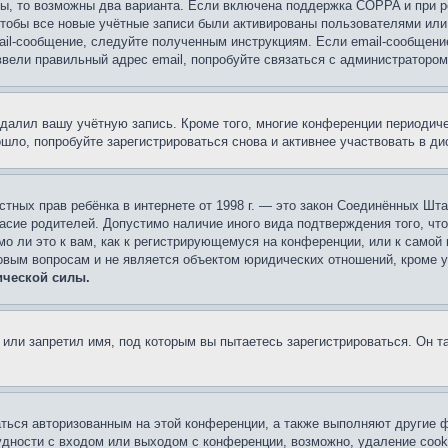
ы, то возможны два варианта. Если включена поддержка COPPA и при ре
чтобы все новые учётные записи были активированы пользователями или
ail-сообщение, следуйте полученным инструкциям. Если email-сообщение
ввели правильный адрес email, попробуйте связаться с администратором
удалил вашу учётную запись. Кроме того, многие конференции периоди
ло, попробуйте зарегистрироваться снова и активнее участвовать в ди
 частных прав ребёнка в интернете от 1998 г. — это закон Соединённых 
асие родителей. Допустимо наличие иного вида подтверждения того, чт
о ли это к вам, как к регистрирующемуся на конференции, или к самой
овым вопросам и не является объектом юридических отношений, кроме 
ической силы.
или запретил имя, под которым вы пытаетесь зарегистрироваться. Он т
аться авторизованным на этой конференции, а также выполняют другие ф
дности с входом или выходом с конференции, возможно, удаление cook