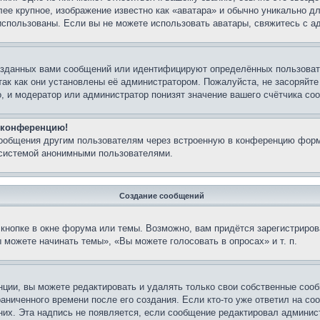
лее крупное, изображение известно как «аватара» и обычно уникально д
ь использованы. Если вы не можете использовать аватары, свяжитесь с
озданных вами сообщений или идентифицируют определённых пользовате
так как они установлены её администратором. Пожалуйста, не засоряйт
, и модератор или администратор понизят значение вашего счётчика со
а конференцию!
сообщения другим пользователям через встроенную в конференцию форм
 системой анонимными пользователями.
Создание сообщений
кнопке в окне форума или темы. Возможно, вам придётся зарегистриров
можете начинать темы», «Вы можете голосовать в опросах» и т. п.
ции, вы можете редактировать и удалять только свои собственные сооб
аниченного времени после его создания. Если кто-то уже ответил на со
 них. Эта надпись не появляется, если сообщение редактировал админис