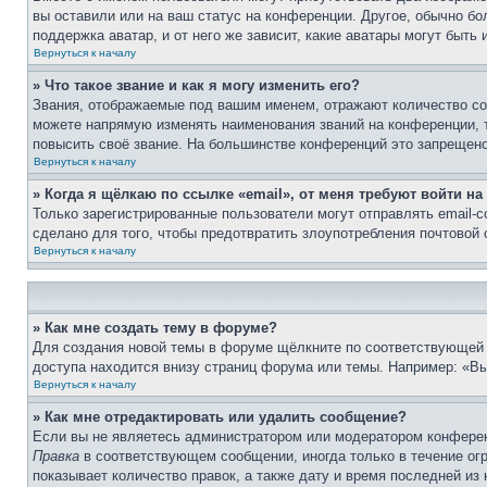
вы оставили или на ваш статус на конференции. Другое, обычно бо
поддержка аватар, и от него же зависит, какие аватары могут быт
Вернуться к началу
» Что такое звание и как я могу изменить его?
Звания, отображаемые под вашим именем, отражают количество с
можете напрямую изменять наименования званий на конференции, 
повысить своё звание. На большинстве конференций это запрещено
Вернуться к началу
» Когда я щёлкаю по ссылке «email», от меня требуют войти н
Только зарегистрированные пользователи могут отправлять email-
сделано для того, чтобы предотвратить злоупотребления почтовой
Вернуться к началу
» Как мне создать тему в форуме?
Для создания новой темы в форуме щёлкните по соответствующей 
доступа находится внизу страниц форума или темы. Например: «Вы 
Вернуться к началу
» Как мне отредактировать или удалить сообщение?
Если вы не являетесь администратором или модератором конферен
Правка
в соответствующем сообщении, иногда только в течение огр
показывает количество правок, а также дату и время последней из