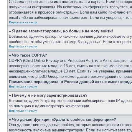
Сначала проверьте свои имя пользователя и пароль. Если они верн
полученным инструкциям. На некоторых конференциях требуется, 
отображается в процессе регистрации. Если вам было прислано em
email либо он заблокирован спам-фильтром. Если вы уверены, что 
Вернуться к началу
» Я давно зарегистрирован, но больше не могу войти!
Возможно, администратор по какой-то причине деактивировал или 
сообщения, чтобы уменьшить размер базы данных. Если это произош
Вернуться к началу
» Что такое COPPA?
COPPA (Child Online Privacy and Protection Act), или Акт о защите
несовершеннолетних младше 13 лет, иметь на это письменное согл
несовершеннолетних младше 13 лет. Если вы не уверены, применим
внимание, что phpBB Group не может давать рекомендаций по прав
Примечание переводчика: в России данный акт не имеет юрид
Вернуться к началу
» Почему я не могу зарегистрироваться?
Возможно, администратор конференции заблокировал ваш IP-адрес 
за помощью к администратору конференции.
Вернуться к началу
» Что делает функция «Удалить cookies конференции»?
Она удаляет все созданные cookies, которые позволяют вам остав
возможность включена администратором. Если вы испытываете тру