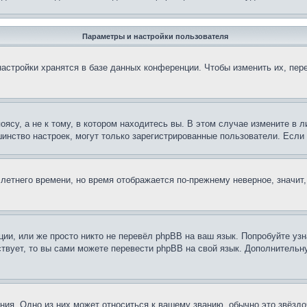
Параметры и настройки пользователя
астройки хранятся в базе данных конференции. Чтобы изменить их, пер
су, а не к тому, в котором находитесь вы. В этом случае измените в ли
льшинство настроек, могут только зарегистрированные пользователи. Есл
 летнего времени, но время отображается по-прежнему неверное, значит
ии, или же просто никто не перевёл phpBB на ваш язык. Попробуйте узн
ествует, то вы сами можете перевести phpBB на свой язык. Дополнител
ия. Одно из них может относиться к вашему званию, обычно это звёздо