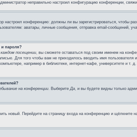
 администратор неправильно настроил конфигурацию конференции, свяжи
атор настроил конференцию: должны ли вы зарегистрироваться, чтобы ра
вателям: аватары, личные сообщения, отправка email-сообщений, участи
 и пароля?
 каждом посещении
, вы сможете оставаться под своим именем на конфе
записью. Для того чтобы вам не приходилось вводить имя пользователя 
мпьютере, например в библиотеке, интернет-кафе, университете и т. д
ователей?
ебывание на конференции
. Выберите
Да
, и вы будете видны только адм
учить новый. Перейдите на страницу входа на конференцию и щёлкните 