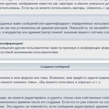
лее крупное, изображение известно как «аватара» и обычно уникально д
ь использованы. Если вы не можете использовать аватары, свяжитесь с
озданных вами сообщений или идентифицируют определённых пользовате
так как они установлены её администратором. Пожалуйста, не засоряйт
, и модератор или администратор понизят значение вашего счётчика со
а конференцию!
сообщения другим пользователям через встроенную в конференцию форм
 системой анонимными пользователями.
Создание сообщений
кнопке в окне форума или темы. Возможно, вам придётся зарегистриров
можете начинать темы», «Вы можете голосовать в опросах» и т. п.
ции, вы можете редактировать и удалять только свои собственные сооб
аниченного времени после его создания. Если кто-то уже ответил на со
 них. Эта надпись не появляется, если сообщение редактировал админис