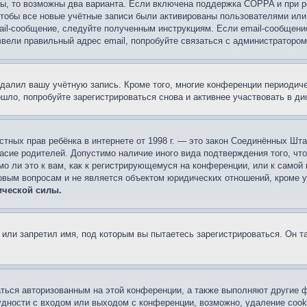
ы, то возможны два варианта. Если включена поддержка COPPA и при ре
чтобы все новые учётные записи были активированы пользователями или
ail-сообщение, следуйте полученным инструкциям. Если email-сообщение
ввели правильный адрес email, попробуйте связаться с администратором
удалил вашу учётную запись. Кроме того, многие конференции периоди
ло, попробуйте зарегистрироваться снова и активнее участвовать в ди
 частных прав ребёнка в интернете от 1998 г. — это закон Соединённых 
асие родителей. Допустимо наличие иного вида подтверждения того, чт
о ли это к вам, как к регистрирующемуся на конференции, или к самой
овым вопросам и не является объектом юридических отношений, кроме 
ической силы.
или запретил имя, под которым вы пытаетесь зарегистрироваться. Он т
аться авторизованным на этой конференции, а также выполняют другие ф
дности с входом или выходом с конференции, возможно, удаление cook