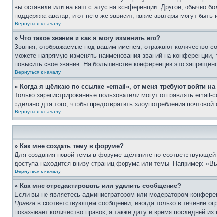
вы оставили или на ваш статус на конференции. Другое, обычно бо
поддержка аватар, и от него же зависит, какие аватары могут быт
Вернуться к началу
» Что такое звание и как я могу изменить его?
Звания, отображаемые под вашим именем, отражают количество с
можете напрямую изменять наименования званий на конференции, 
повысить своё звание. На большинстве конференций это запрещено
Вернуться к началу
» Когда я щёлкаю по ссылке «email», от меня требуют войти н
Только зарегистрированные пользователи могут отправлять email-
сделано для того, чтобы предотвратить злоупотребления почтовой
Вернуться к началу
» Как мне создать тему в форуме?
Для создания новой темы в форуме щёлкните по соответствующей 
доступа находится внизу страниц форума или темы. Например: «Вы 
Вернуться к началу
» Как мне отредактировать или удалить сообщение?
Если вы не являетесь администратором или модератором конферен
Правка
в соответствующем сообщении, иногда только в течение огр
показывает количество правок, а также дату и время последней из