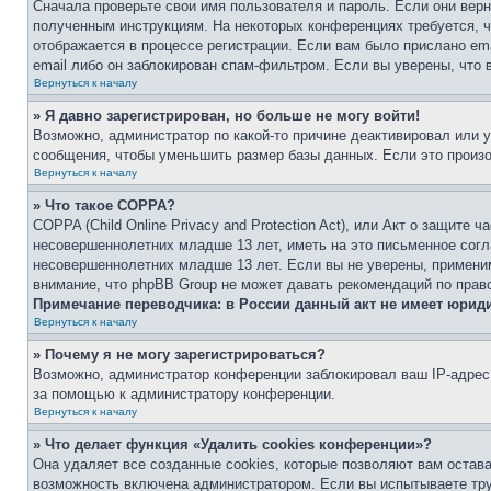
Сначала проверьте свои имя пользователя и пароль. Если они верн
полученным инструкциям. На некоторых конференциях требуется, 
отображается в процессе регистрации. Если вам было прислано em
email либо он заблокирован спам-фильтром. Если вы уверены, что 
Вернуться к началу
» Я давно зарегистрирован, но больше не могу войти!
Возможно, администратор по какой-то причине деактивировал или 
сообщения, чтобы уменьшить размер базы данных. Если это произош
Вернуться к началу
» Что такое COPPA?
COPPA (Child Online Privacy and Protection Act), или Акт о защите
несовершеннолетних младше 13 лет, иметь на это письменное согл
несовершеннолетних младше 13 лет. Если вы не уверены, применим
внимание, что phpBB Group не может давать рекомендаций по прав
Примечание переводчика: в России данный акт не имеет юрид
Вернуться к началу
» Почему я не могу зарегистрироваться?
Возможно, администратор конференции заблокировал ваш IP-адрес 
за помощью к администратору конференции.
Вернуться к началу
» Что делает функция «Удалить cookies конференции»?
Она удаляет все созданные cookies, которые позволяют вам остав
возможность включена администратором. Если вы испытываете тру