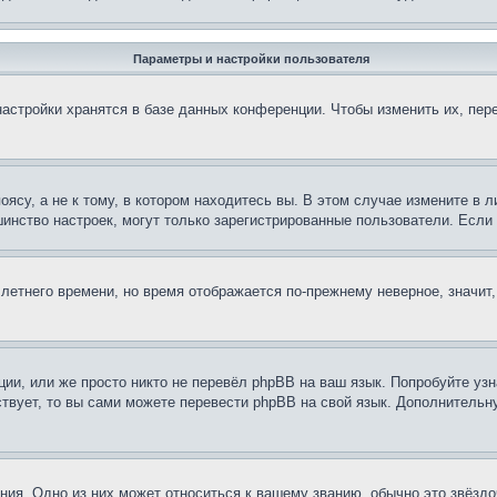
Параметры и настройки пользователя
астройки хранятся в базе данных конференции. Чтобы изменить их, пер
су, а не к тому, в котором находитесь вы. В этом случае измените в ли
льшинство настроек, могут только зарегистрированные пользователи. Есл
 летнего времени, но время отображается по-прежнему неверное, значит
ии, или же просто никто не перевёл phpBB на ваш язык. Попробуйте узн
ествует, то вы сами можете перевести phpBB на свой язык. Дополнител
ия. Одно из них может относиться к вашему званию, обычно это звёздо