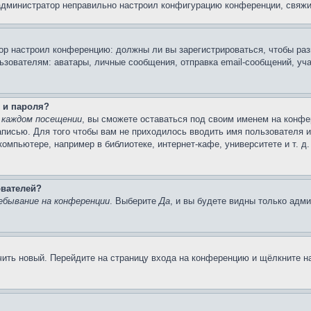
 администратор неправильно настроил конфигурацию конференции, свяжи
атор настроил конференцию: должны ли вы зарегистрироваться, чтобы ра
вателям: аватары, личные сообщения, отправка email-сообщений, участи
 и пароля?
 каждом посещении
, вы сможете оставаться под своим именем на конфе
записью. Для того чтобы вам не приходилось вводить имя пользователя 
мпьютере, например в библиотеке, интернет-кафе, университете и т. д
ователей?
ебывание на конференции
. Выберите
Да
, и вы будете видны только адм
учить новый. Перейдите на страницу входа на конференцию и щёлкните 