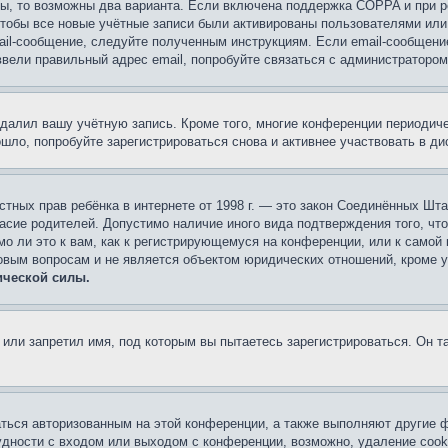
ы, то возможны два варианта. Если включена поддержка COPPA и при ре
чтобы все новые учётные записи были активированы пользователями или
ail-сообщение, следуйте полученным инструкциям. Если email-сообщение
ввели правильный адрес email, попробуйте связаться с администратором
удалил вашу учётную запись. Кроме того, многие конференции периоди
ло, попробуйте зарегистрироваться снова и активнее участвовать в ди
 частных прав ребёнка в интернете от 1998 г. — это закон Соединённых 
асие родителей. Допустимо наличие иного вида подтверждения того, чт
о ли это к вам, как к регистрирующемуся на конференции, или к самой
овым вопросам и не является объектом юридических отношений, кроме 
ической силы.
или запретил имя, под которым вы пытаетесь зарегистрироваться. Он т
аться авторизованным на этой конференции, а также выполняют другие ф
дности с входом или выходом с конференции, возможно, удаление cook