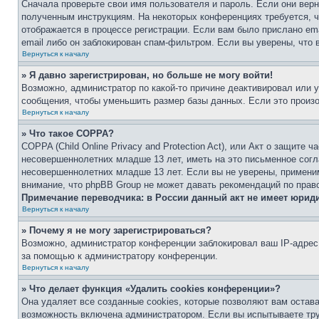
Сначала проверьте свои имя пользователя и пароль. Если они верн
полученным инструкциям. На некоторых конференциях требуется, 
отображается в процессе регистрации. Если вам было прислано em
email либо он заблокирован спам-фильтром. Если вы уверены, что 
Вернуться к началу
» Я давно зарегистрирован, но больше не могу войти!
Возможно, администратор по какой-то причине деактивировал или 
сообщения, чтобы уменьшить размер базы данных. Если это произош
Вернуться к началу
» Что такое COPPA?
COPPA (Child Online Privacy and Protection Act), или Акт о защите
несовершеннолетних младше 13 лет, иметь на это письменное согл
несовершеннолетних младше 13 лет. Если вы не уверены, применим
внимание, что phpBB Group не может давать рекомендаций по прав
Примечание переводчика: в России данный акт не имеет юрид
Вернуться к началу
» Почему я не могу зарегистрироваться?
Возможно, администратор конференции заблокировал ваш IP-адрес 
за помощью к администратору конференции.
Вернуться к началу
» Что делает функция «Удалить cookies конференции»?
Она удаляет все созданные cookies, которые позволяют вам остав
возможность включена администратором. Если вы испытываете тру