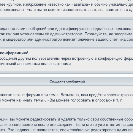
лее крупное, изображение известно как «аватара» и обычно уникально д
ь использованы. Если вы не можете использовать аватары, свяжитесь с
озданных вами сообщений или идентифицируют определённых пользовате
так как они установлены её администратором. Пожалуйста, не засоряйт
, и модератор или администратор понизят значение вашего счётчика со
а конференцию!
сообщения другим пользователям через встроенную в конференцию форм
 системой анонимными пользователями.
Создание сообщений
кнопке в окне форума или темы. Возможно, вам придётся зарегистриров
можете начинать темы», «Вы можете голосовать в опросах» и т. п.
ции, вы можете редактировать и удалять только свои собственные сооб
аниченного времени после его создания. Если кто-то уже ответил на со
 них. Эта надпись не появляется, если сообщение редактировал админис