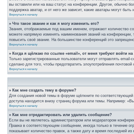
вы оставили или на ваш статус на конференции. Другое, обычно бо
поддержка аватар, и от него же зависит, какие аватары могут быт
Вернуться к началу
» Что такое звание и как я могу изменить его?
Звания, отображаемые под вашим именем, отражают количество с
можете напрямую изменять наименования званий на конференции, 
повысить своё звание. На большинстве конференций это запрещено
Вернуться к началу
» Когда я щёлкаю по ссылке «email», от меня требуют войти н
Только зарегистрированные пользователи могут отправлять email-
сделано для того, чтобы предотвратить злоупотребления почтовой
Вернуться к началу
» Как мне создать тему в форуме?
Для создания новой темы в форуме щёлкните по соответствующей 
доступа находится внизу страниц форума или темы. Например: «Вы 
Вернуться к началу
» Как мне отредактировать или удалить сообщение?
Если вы не являетесь администратором или модератором конферен
Правка
в соответствующем сообщении, иногда только в течение огр
показывает количество правок, а также дату и время последней из