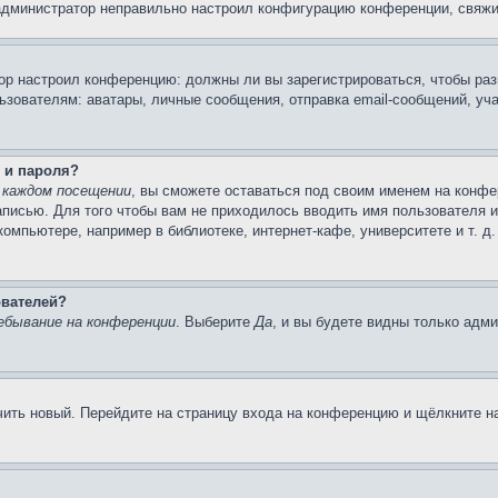
 администратор неправильно настроил конфигурацию конференции, свяжи
атор настроил конференцию: должны ли вы зарегистрироваться, чтобы ра
вателям: аватары, личные сообщения, отправка email-сообщений, участи
 и пароля?
 каждом посещении
, вы сможете оставаться под своим именем на конфе
записью. Для того чтобы вам не приходилось вводить имя пользователя 
мпьютере, например в библиотеке, интернет-кафе, университете и т. д
ователей?
ебывание на конференции
. Выберите
Да
, и вы будете видны только адм
учить новый. Перейдите на страницу входа на конференцию и щёлкните 