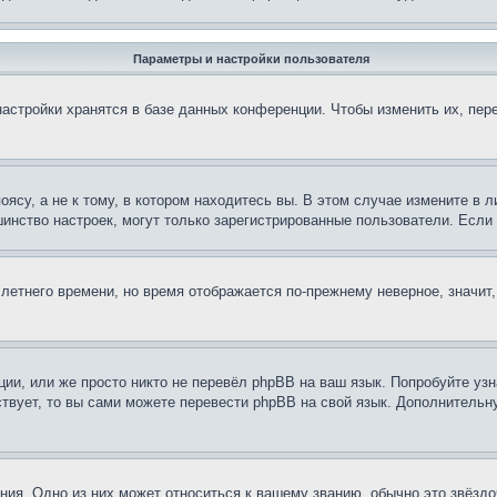
Параметры и настройки пользователя
астройки хранятся в базе данных конференции. Чтобы изменить их, пер
су, а не к тому, в котором находитесь вы. В этом случае измените в ли
льшинство настроек, могут только зарегистрированные пользователи. Есл
 летнего времени, но время отображается по-прежнему неверное, значит
ии, или же просто никто не перевёл phpBB на ваш язык. Попробуйте узн
ествует, то вы сами можете перевести phpBB на свой язык. Дополнител
ия. Одно из них может относиться к вашему званию, обычно это звёздо