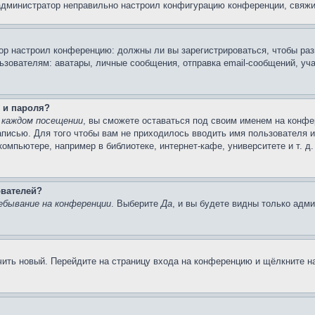
 администратор неправильно настроил конфигурацию конференции, свяжи
атор настроил конференцию: должны ли вы зарегистрироваться, чтобы ра
вателям: аватары, личные сообщения, отправка email-сообщений, участи
 и пароля?
 каждом посещении
, вы сможете оставаться под своим именем на конфе
записью. Для того чтобы вам не приходилось вводить имя пользователя 
мпьютере, например в библиотеке, интернет-кафе, университете и т. д
ователей?
ебывание на конференции
. Выберите
Да
, и вы будете видны только адм
учить новый. Перейдите на страницу входа на конференцию и щёлкните 