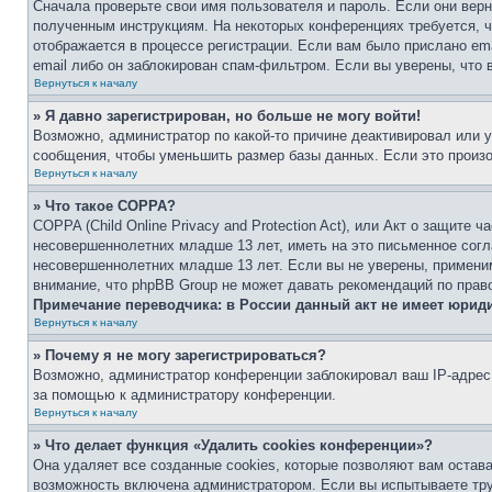
Сначала проверьте свои имя пользователя и пароль. Если они верн
полученным инструкциям. На некоторых конференциях требуется, 
отображается в процессе регистрации. Если вам было прислано em
email либо он заблокирован спам-фильтром. Если вы уверены, что 
Вернуться к началу
» Я давно зарегистрирован, но больше не могу войти!
Возможно, администратор по какой-то причине деактивировал или 
сообщения, чтобы уменьшить размер базы данных. Если это произош
Вернуться к началу
» Что такое COPPA?
COPPA (Child Online Privacy and Protection Act), или Акт о защите
несовершеннолетних младше 13 лет, иметь на это письменное согл
несовершеннолетних младше 13 лет. Если вы не уверены, применим
внимание, что phpBB Group не может давать рекомендаций по прав
Примечание переводчика: в России данный акт не имеет юрид
Вернуться к началу
» Почему я не могу зарегистрироваться?
Возможно, администратор конференции заблокировал ваш IP-адрес 
за помощью к администратору конференции.
Вернуться к началу
» Что делает функция «Удалить cookies конференции»?
Она удаляет все созданные cookies, которые позволяют вам остав
возможность включена администратором. Если вы испытываете тру