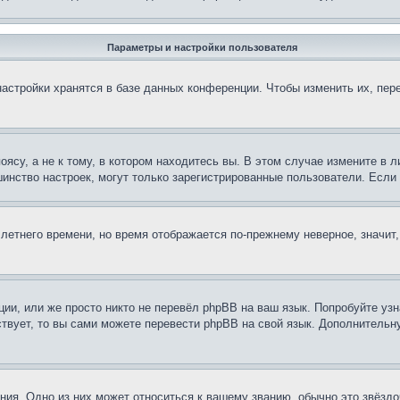
Параметры и настройки пользователя
астройки хранятся в базе данных конференции. Чтобы изменить их, пер
су, а не к тому, в котором находитесь вы. В этом случае измените в ли
льшинство настроек, могут только зарегистрированные пользователи. Есл
 летнего времени, но время отображается по-прежнему неверное, значит
ии, или же просто никто не перевёл phpBB на ваш язык. Попробуйте узн
ествует, то вы сами можете перевести phpBB на свой язык. Дополнител
ия. Одно из них может относиться к вашему званию, обычно это звёздо