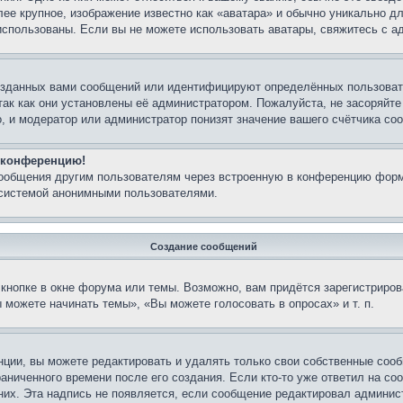
лее крупное, изображение известно как «аватара» и обычно уникально д
ь использованы. Если вы не можете использовать аватары, свяжитесь с
озданных вами сообщений или идентифицируют определённых пользовате
так как они установлены её администратором. Пожалуйста, не засоряйт
, и модератор или администратор понизят значение вашего счётчика со
а конференцию!
сообщения другим пользователям через встроенную в конференцию форм
 системой анонимными пользователями.
Создание сообщений
кнопке в окне форума или темы. Возможно, вам придётся зарегистриров
можете начинать темы», «Вы можете голосовать в опросах» и т. п.
ции, вы можете редактировать и удалять только свои собственные сооб
аниченного времени после его создания. Если кто-то уже ответил на со
 них. Эта надпись не появляется, если сообщение редактировал админис