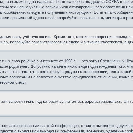
ы, то возможны два варианта. Если включена поддержка COPPA и при ре
чтобы все новые учётные записи были активированы пользователями или
ail-сообщение, следуйте полученным инструкциям. Если email-сообщение
ввели правильный адрес email, попробуйте связаться с администратором
удалил вашу учётную запись. Кроме того, многие конференции периоди
ло, попробуйте зарегистрироваться снова и активнее участвовать в ди
 частных прав ребёнка в интернете от 1998 г. — это закон Соединённых 
асие родителей. Допустимо наличие иного вида подтверждения того, чт
о ли это к вам, как к регистрирующемуся на конференции, или к самой
овым вопросам и не является объектом юридических отношений, кроме 
ической силы.
или запретил имя, под которым вы пытаетесь зарегистрироваться. Он т
аться авторизованным на этой конференции, а также выполняют другие ф
дности с входом или выходом с конференции, возможно, удаление cook