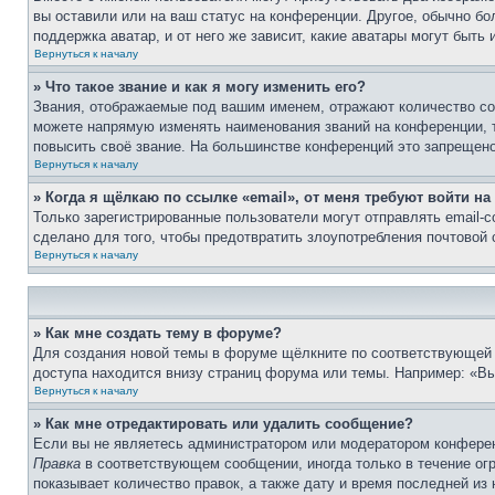
вы оставили или на ваш статус на конференции. Другое, обычно бо
поддержка аватар, и от него же зависит, какие аватары могут быт
Вернуться к началу
» Что такое звание и как я могу изменить его?
Звания, отображаемые под вашим именем, отражают количество с
можете напрямую изменять наименования званий на конференции, 
повысить своё звание. На большинстве конференций это запрещено
Вернуться к началу
» Когда я щёлкаю по ссылке «email», от меня требуют войти н
Только зарегистрированные пользователи могут отправлять email-
сделано для того, чтобы предотвратить злоупотребления почтовой
Вернуться к началу
» Как мне создать тему в форуме?
Для создания новой темы в форуме щёлкните по соответствующей 
доступа находится внизу страниц форума или темы. Например: «Вы 
Вернуться к началу
» Как мне отредактировать или удалить сообщение?
Если вы не являетесь администратором или модератором конферен
Правка
в соответствующем сообщении, иногда только в течение огр
показывает количество правок, а также дату и время последней из